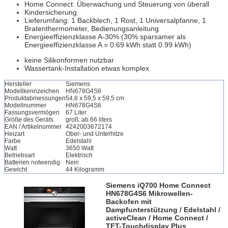
Home Connect: Überwachung und Steuerung von überall
Kindersicherung
Lieferumfang: 1 Backblech, 1 Rost, 1 Universalpfanne, 1
Bratenthermometer, Bedienungsanleitung
Energieeffizienzklasse A-30% (30% sparsamer als
Energieeffizienzklasse A = 0.69 kWh statt 0.99 kWh)
keine Silikonformen nutzbar
Wassertank-Installation etwas komplex
Hersteller
Siemens
Modellkennzeichen
HN678G4S6
Produktabmessungen
54,8 x 59,5 x 59,5 cm
Modellnummer
HN678G4S6
Fassungsvermögen
67 Liter
Größe des Geräts
groß: ab 66 liters
EAN / Artikelnummer
4242003672174
Heizart
Ober- und Unterhitze
Farbe
Edelstahl
Watt
3650 Watt
Betriebsart
Elektrisch
Batterien notwendig
Nein
Gewicht
44 Kilogramm
Siemens iQ700 Home Connect
HN678G4S6 Mikrowellen-
Backofen mit
Dampfunterstützung / Edelstahl /
activeClean / Home Connect /
TFT-Touchdisplay Plus