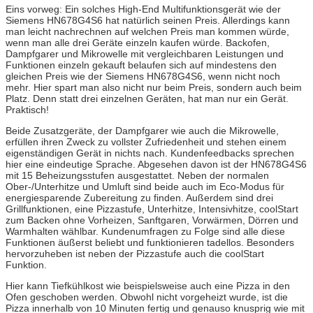
Eins vorweg: Ein solches High-End Multifunktionsgerät wie der
Siemens HN678G4S6 hat natürlich seinen Preis. Allerdings kann
man leicht nachrechnen auf welchen Preis man kommen würde,
wenn man alle drei Geräte einzeln kaufen würde. Backofen,
Dampfgarer und Mikrowelle mit vergleichbaren Leistungen und
Funktionen einzeln gekauft belaufen sich auf mindestens den
gleichen Preis wie der Siemens HN678G4S6, wenn nicht noch
mehr. Hier spart man also nicht nur beim Preis, sondern auch beim
Platz. Denn statt drei einzelnen Geräten, hat man nur ein Gerät.
Praktisch!
Beide Zusatzgeräte, der Dampfgarer wie auch die Mikrowelle,
erfüllen ihren Zweck zu vollster Zufriedenheit und stehen einem
eigenständigen Gerät in nichts nach. Kundenfeedbacks sprechen
hier eine eindeutige Sprache. Abgesehen davon ist der HN678G4S6
mit 15 Beheizungsstufen ausgestattet. Neben der normalen
Ober-/Unterhitze und Umluft sind beide auch im Eco-Modus für
energiesparende Zubereitung zu finden. Außerdem sind drei
Grillfunktionen, eine Pizzastufe, Unterhitze, Intensivhitze, coolStart
zum Backen ohne Vorheizen, Sanftgaren, Vorwärmen, Dörren und
Warmhalten wählbar. Kundenumfragen zu Folge sind alle diese
Funktionen äußerst beliebt und funktionieren tadellos. Besonders
hervorzuheben ist neben der Pizzastufe auch die coolStart
Funktion.
Hier kann Tiefkühlkost wie beispielsweise auch eine Pizza in den
Ofen geschoben werden. Obwohl nicht vorgeheizt wurde, ist die
Pizza innerhalb von 10 Minuten fertig und genauso knusprig wie mit