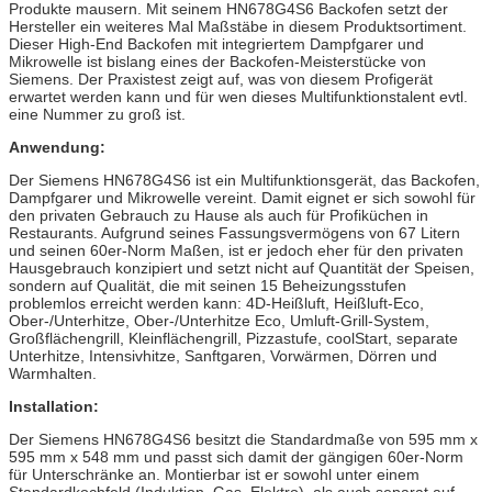
Produkte mausern. Mit seinem HN678G4S6 Backofen setzt der
Hersteller ein weiteres Mal Maßstäbe in diesem Produktsortiment.
Dieser High-End Backofen mit integriertem Dampfgarer und
Mikrowelle ist bislang eines der Backofen-Meisterstücke von
Siemens. Der Praxistest zeigt auf, was von diesem Profigerät
erwartet werden kann und für wen dieses Multifunktionstalent evtl.
eine Nummer zu groß ist.
Anwendung:
Der Siemens HN678G4S6 ist ein Multifunktionsgerät, das Backofen,
Dampfgarer und Mikrowelle vereint. Damit eignet er sich sowohl für
den privaten Gebrauch zu Hause als auch für Profiküchen in
Restaurants. Aufgrund seines Fassungsvermögens von 67 Litern
und seinen 60er-Norm Maßen, ist er jedoch eher für den privaten
Hausgebrauch konzipiert und setzt nicht auf Quantität der Speisen,
sondern auf Qualität, die mit seinen 15 Beheizungsstufen
problemlos erreicht werden kann: 4D-Heißluft, Heißluft-Eco,
Ober-/Unterhitze, Ober-/Unterhitze Eco, Umluft-Grill-System,
Großflächengrill, Kleinflächengrill, Pizzastufe, coolStart, separate
Unterhitze, Intensivhitze, Sanftgaren, Vorwärmen, Dörren und
Warmhalten.
Installation:
Der Siemens HN678G4S6 besitzt die Standardmaße von 595 mm x
595 mm x 548 mm und passt sich damit der gängigen 60er-Norm
für Unterschränke an. Montierbar ist er sowohl unter einem