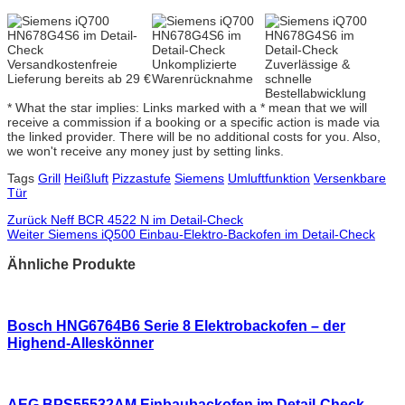
Versandkostenfreie
Unkomplizierte
Zuverlässige &
Lieferung bereits ab 29 €
Warenrücknahme
schnelle
Bestellabwicklung
* What the star implies: Links marked with a * mean that we will
receive a commission if a booking or a specific action is made via
the linked provider. There will be no additional costs for you. Also,
we won't receive any money just by setting links.
Tags
Grill
Heißluft
Pizzastufe
Siemens
Umluftfunktion
Versenkbare
Tür
Zurück
Neff BCR 4522 N im Detail-Check
Weiter
Siemens iQ500 Einbau-Elektro-Backofen im Detail-Check
Ähnliche Produkte
Bosch HNG6764B6 Serie 8 Elektrobackofen – der
Highend-Alleskönner
AEG BPS55532AM Einbaubackofen im Detail-Check