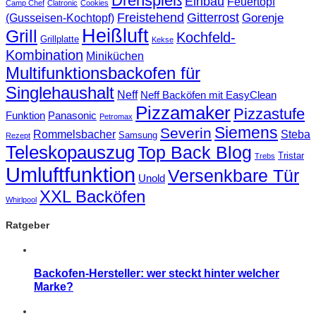
Drehspieß
Einbau
Feuertopf
Camp Chef
Clatronic
Cookies
Freistehend
Gitterrost
Gorenje
(Gusseisen-Kochtopf)
Heißluft
Grill
Kochfeld-
Grillplatte
Kekse
Kombination
Miniküchen
Multifunktionsbackofen für
Singlehaushalt
Neff
Neff Backöfen mit EasyClean
Pizzamaker
Pizzastufe
Funktion
Panasonic
Petromax
Siemens
Severin
Rommelsbacher
Steba
Samsung
Rezept
Teleskopauszug
Top Back Blog
Tristar
Trebs
Umluftfunktion
Versenkbare Tür
Unold
XXL Backöfen
Whirlpool
Ratgeber
Backofen-Hersteller: wer steckt hinter welcher
Marke?