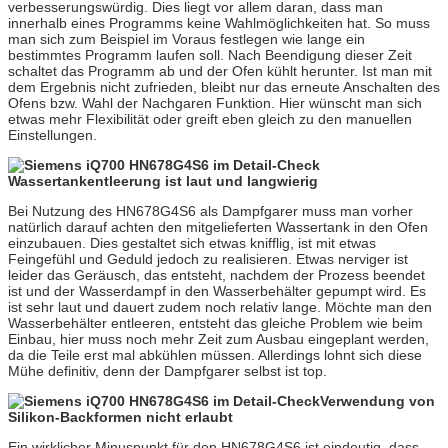
verbesserungswürdig. Dies liegt vor allem daran, dass man
innerhalb eines Programms keine Wahlmöglichkeiten hat. So muss
man sich zum Beispiel im Voraus festlegen wie lange ein
bestimmtes Programm laufen soll. Nach Beendigung dieser Zeit
schaltet das Programm ab und der Ofen kühlt herunter. Ist man mit
dem Ergebnis nicht zufrieden, bleibt nur das erneute Anschalten des
Ofens bzw. Wahl der Nachgaren Funktion. Hier wünscht man sich
etwas mehr Flexibilität oder greift eben gleich zu den manuellen
Einstellungen.
Wassertankentleerung ist laut und langwierig
Bei Nutzung des HN678G4S6 als Dampfgarer muss man vorher
natürlich darauf achten den mitgelieferten Wassertank in den Ofen
einzubauen. Dies gestaltet sich etwas knifflig, ist mit etwas
Feingefühl und Geduld jedoch zu realisieren. Etwas nerviger ist
leider das Geräusch, das entsteht, nachdem der Prozess beendet
ist und der Wasserdampf in den Wasserbehälter gepumpt wird. Es
ist sehr laut und dauert zudem noch relativ lange. Möchte man den
Wasserbehälter entleeren, entsteht das gleiche Problem wie beim
Einbau, hier muss noch mehr Zeit zum Ausbau eingeplant werden,
da die Teile erst mal abkühlen müssen. Allerdings lohnt sich diese
Mühe definitiv, denn der Dampfgarer selbst ist top.
Verwendung von
Silikon-Backformen nicht erlaubt
Ein wirklicher Minuspunkt für den HN678G4S6 ist eindeutig, dass