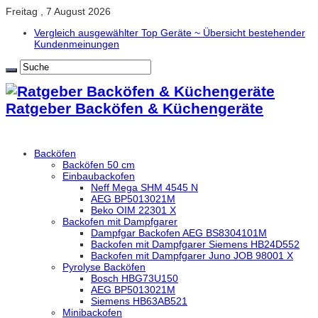
Freitag , 7 August 2026
Vergleich ausgewählter Top Geräte ~ Übersicht bestehender
Kundenmeinungen
Ratgeber Backöfen & Küchengeräte
Backöfen
Backöfen 50 cm
Einbaubackofen
Neff Mega SHM 4545 N
AEG BP5013021M
Beko OIM 22301 X
Backofen mit Dampfgarer
Dampfgar Backofen AEG BS8304101M
Backofen mit Dampfgarer Siemens HB24D552
Backofen mit Dampfgarer Juno JOB 98001 X
Pyrolyse Backöfen
Bosch HBG73U150
AEG BP5013021M
Siemens HB63AB521
Minibackofen