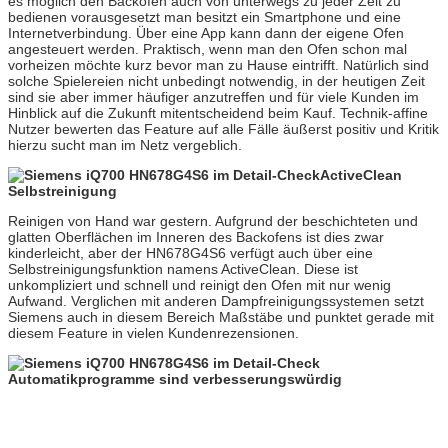
es möglich den Backofen auch von unterwegs zu jeder Zeit zu
bedienen vorausgesetzt man besitzt ein Smartphone und eine
Internetverbindung. Über eine App kann dann der eigene Ofen
angesteuert werden. Praktisch, wenn man den Ofen schon mal
vorheizen möchte kurz bevor man zu Hause eintrifft. Natürlich sind
solche Spielereien nicht unbedingt notwendig, in der heutigen Zeit
sind sie aber immer häufiger anzutreffen und für viele Kunden im
Hinblick auf die Zukunft mitentscheidend beim Kauf. Technik-affine
Nutzer bewerten das Feature auf alle Fälle äußerst positiv und Kritik
hierzu sucht man im Netz vergeblich.
ActiveClean
Selbstreinigung
Reinigen von Hand war gestern. Aufgrund der beschichteten und
glatten Oberflächen im Inneren des Backofens ist dies zwar
kinderleicht, aber der HN678G4S6 verfügt auch über eine
Selbstreinigungsfunktion namens ActiveClean. Diese ist
unkompliziert und schnell und reinigt den Ofen mit nur wenig
Aufwand. Verglichen mit anderen Dampfreinigungssystemen setzt
Siemens auch in diesem Bereich Maßstäbe und punktet gerade mit
diesem Feature in vielen Kundenrezensionen.
Automatikprogramme sind verbesserungswürdig