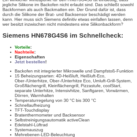
jegliche Silikone im Backofen nicht erlaubt sind. Das schließt sowohl
Backformen als auch Backmatten ein. Der Grund dafür ist, dass
durch die Silikone der Brat- und Backsensor beschädigt werden
kann. Hier muss sich Siemens definitiv etwas einfallen lassen, denn
wer besitzt inzwischen nicht mindestens eine Silikonbackform?
Siemens HN678G4S6 im Schnellcheck:
Vorteile
:
Nachteile
:
Eigenschaften
Jetzt bestellen
!
Backofen mit integrierter Mikrowelle und Dampfstoß-Funktion
15 Beheizungsarten: 4D-Heißluft, Heißluft-Eco,
Ober-/Unterhitze, Ober-/Unterhitze Eco, Umluft-Grill-System,
Großflächengrill, Kleinflächengrill, Pizzastufe, coolStart,
separate Unterhitze, Intensivhitze, Sanftgaren, Vorwärmen,
Dörren, Warmhalten
Temperaturregelung von 30 °C bis 300 °C
Schnellaufheizung
TFT-Touchdisplay
Bratenthermometer und Backsensor
Selbstreinigungsautomatik activeClean
Edelstahl-Lüftrad
Systemauszug
Mehrebenen-LED-Beleuchtung