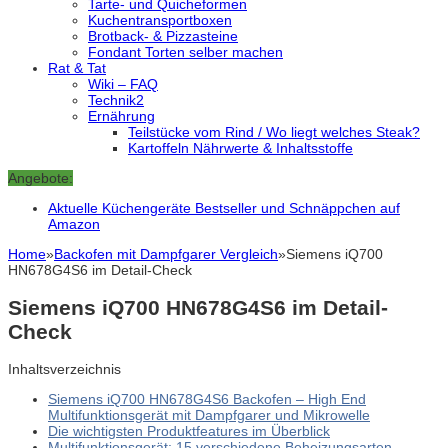
Tarte- und Quicheformen
Kuchentransportboxen
Brotback- & Pizzasteine
Fondant Torten selber machen
Rat & Tat
Wiki – FAQ
Technik2
Ernährung
Teilstücke vom Rind / Wo liegt welches Steak?
Kartoffeln Nährwerte & Inhaltsstoffe
Angebote:
Aktuelle Küchengeräte Bestseller und Schnäppchen auf
Amazon
Home
»
Backofen mit Dampfgarer Vergleich
»
Siemens iQ700
HN678G4S6 im Detail-Check
Siemens iQ700 HN678G4S6 im Detail-
Check
Inhaltsverzeichnis
Siemens iQ700 HN678G4S6 Backofen – High End
Multifunktionsgerät mit Dampfgarer und Mikrowelle
Die wichtigsten Produktfeatures im Überblick
Multifunktionsgerät: 15 verschiedene Beheizungsarten,