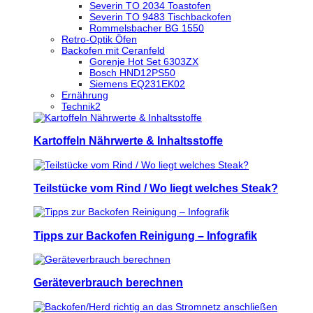
Severin TO 2034 Toastofen
Severin TO 9483 Tischbackofen
Rommelsbacher BG 1550
Retro-Optik Öfen
Backofen mit Ceranfeld
Gorenje Hot Set 6303ZX
Bosch HND12PS50
Siemens EQ231EK02
Ernährung
Technik2
Kartoffeln Nährwerte & Inhaltsstoffe
Teilstücke vom Rind / Wo liegt welches Steak?
Tipps zur Backofen Reinigung – Infografik
Geräteverbrauch berechnen