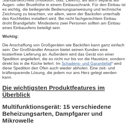
Standardkochfeld (Induktion, Gas, Elektro), als auch separat auf
Augen- oder Brusthöhe in einem Einbauschrank. Für den Einbau ist
es wichtig, die beiliegende Bedienungsanweisung und technische
Zeichnung zu beachten, vor allem, wenn der Backofen unterhalb
des Kochfeldes installiert wird. Bei nicht fachgerechtem Einbau
droht Brandgefahr. Mindestens zwei Personen sollten am Einbau
eines Einbauofens beteiligt sein.
Wichtig:
Die Anschaffung von Großgeräten wie Backöfen kann ganz einfach
sein: Der Großhändler Amazon bietet seinen Kunden eine
kostenfreie Lieferung an. Außerdem wird das Gerät von einer
Spedition angeliefert, die es nicht nur bis vor die Haustüre, sondern
direkt bis in die Küche liefert. Im
Schadens- und Garantiefall
wird
diese Spedition den Ofen auch wieder abholen. Eine zeit- und
kräftesparende Lösung, die jedem nur ans Herz gelegt werden
kann.
Die wichtigsten Produktfeatures im
Überblick
Multifunktionsgerät: 15 verschiedene
Beheizungsarten, Dampfgarer und
Mikrowelle