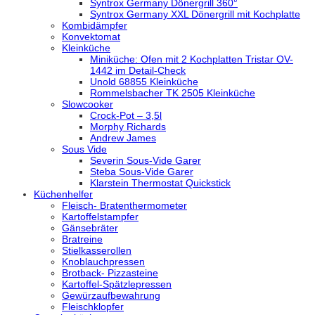
Syntrox Germany Dönergrill 360°
Syntrox Germany XXL Dönergrill mit Kochplatte
Kombidämpfer
Konvektomat
Kleinküche
Miniküche: Ofen mit 2 Kochplatten Tristar OV-
1442 im Detail-Check
Unold 68855 Kleinküche
Rommelsbacher TK 2505 Kleinküche
Slowcooker
Crock-Pot – 3,5l
Morphy Richards
Andrew James
Sous Vide
Severin Sous-Vide Garer
Steba Sous-Vide Garer
Klarstein Thermostat Quickstick
Küchenhelfer
Fleisch- Bratenthermometer
Kartoffelstampfer
Gänsebräter
Bratreine
Stielkasserollen
Knoblauchpressen
Brotback- Pizzasteine
Kartoffel-Spätzlepressen
Gewürzaufbewahrung
Fleischklopfer