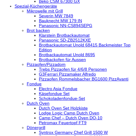
Beko CSM 67300 GX
Spezial-Küchengeräte
Mikrowelle mit Grill
Severin MW 7849
Bauknecht MW 179 IN
Panasonic NN-CS894SEPG
Brot backen
Klarstein Brotbackautomat
Panasonic SD-ZB2512KXE
Brotbackautomat Unold 68415 Backmeister Top
Edition
Brotbackautomat Unold 8695
Brotbackofen für Aussen
Pizzaofen/Pizzadom
Trebs Pizzaofen für 4/6/8 Personen
G3Ferrari Pizzamaker Alfredo
Pizzaofen Rommelsbacher BG1600 PizzAvanti
Fondue
Electro Asia Fondue
Käsefondue Set
Schokoladenfondue-Set
Dutch Oven
Dutch Oven Set Holzkiste
Lodge Logic Camp Dutch Oven
Camp Chef – Dutch Oven DO-10
Petromax Feuertopf FT9
Dönergrill
Syntrox Germany Chef Grill 1500 W