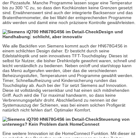
der Pizzastufe. Manche Programme lassen sogar eine Temperatur
bis zu 300 °C zu, so dass den Kochkünsten keine Grenzen gesetzt
sind. Erwähnenswert sind auch der integrierte Backsensor und das
Bratenthermometer, die bei Wahl der entsprechenden Programme
aktiv werden und damit eine noch präzisere Kontrolle gewährleisten.
Design und
Handhabung: schlicht, aber innovativ
Wie alle Backöfen von Siemens kommt auch der HN678G4S6 in
einem schlichten Design daher. Er besticht durch seine
Edelstahloptik und sein innovatives TFT-Touchdisplay. Dieses ist
selbst für Nutzer, die bisher Drehknöpfe gewohnt waren, schnell und
leicht verständlich zu bedienen. Neben on/off und start/stopp kann
das Menü aufgerufen werden, über das die verschiedenen
Beheizungsstufen, Temperaturen und Programme gewählt werden.
Timer, Schnellaufheizung und Kindersicherung runden das
Touchdisplay ab. Auch bei der Tür setzt Siemens auf Innovation.
Diese ist vollständig versenkbar und hat einen sich mitdrehenden
Griff. Auch wird die Tür maximal handwarm, so dass keine
Verbrennungsgefahr droht. Abschließend zu nennen ist der
Systemauszug der Schienen, was bei einem solchen Profigerät
natürlich nicht fehlen darf. Optimaler Komfort.
Steuerung von
unterwegs? Kein Problem dank HomeConnect
Eine weitere Innovation ist die HomeConnect Funktion. Mit dieser ist