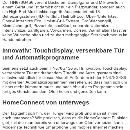
Der HN678G4S6 vereint Backofen, Dampfgarer und Mikrowelle in
einem Gerät und ist damit nicht nur ein Platzwunder, sondern auch
ein High-End-Multifunktionsgerät. Ausgestattet mit 15
Beheizungsstufen (4D-Heißluft, Heißluft-Eco, Ober-/Unterhitze,
Ober-/Unterhitze Eco, Umluft-Grill-System, Großflächengrill,
Kleinflächengrill, Pizzastufe, coolStart, separate Unterhitze,
Intensivhitze, Sanftgaren, Vorwärmen, Dörren, Warmhalten) lässt er
keine Wünsche offen und zaubert mehrgängige Sternkochmenüs im
Handumdrehen.
Innovativ: Touchdisplay, versenkbare Tür
und Automatikprogramme
Siemens setzt auch beim HN678G4S6 auf Innovation. Touchdisplay,
versenkbare Tür mit drehendem Türgriff und Auszugsystem sind
selbstverständlich für dieses Modell. Außerdem ist der HN678G4S6
mit diversen Automatikprogrammen versehen, so dass man sich um
nichts mehr kümmern muss und nach Ablauf des Programms sein
fertiges Gericht aus dem Ofen holen und genießen kann.
HomeConnect von unterwegs
Der Tag zieht sich hin, der Hunger wird groß und man ist immer
noch unterwegs? Wie praktisch, dass es die HomeConnect Funktion
gibt, mit der man bereits von unterwegs den Ofen vorheizen kann.
Modernste Technik wie Smartphone und mobiles Internet machen