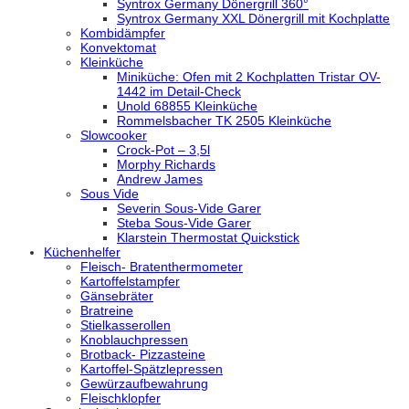
Syntrox Germany Dönergrill 360°
Syntrox Germany XXL Dönergrill mit Kochplatte
Kombidämpfer
Konvektomat
Kleinküche
Miniküche: Ofen mit 2 Kochplatten Tristar OV-
1442 im Detail-Check
Unold 68855 Kleinküche
Rommelsbacher TK 2505 Kleinküche
Slowcooker
Crock-Pot – 3,5l
Morphy Richards
Andrew James
Sous Vide
Severin Sous-Vide Garer
Steba Sous-Vide Garer
Klarstein Thermostat Quickstick
Küchenhelfer
Fleisch- Bratenthermometer
Kartoffelstampfer
Gänsebräter
Bratreine
Stielkasserollen
Knoblauchpressen
Brotback- Pizzasteine
Kartoffel-Spätzlepressen
Gewürzaufbewahrung
Fleischklopfer