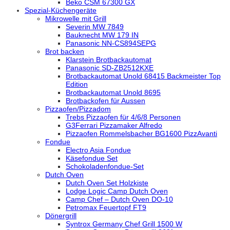
Beko CSM 67300 GX
Spezial-Küchengeräte
Mikrowelle mit Grill
Severin MW 7849
Bauknecht MW 179 IN
Panasonic NN-CS894SEPG
Brot backen
Klarstein Brotbackautomat
Panasonic SD-ZB2512KXE
Brotbackautomat Unold 68415 Backmeister Top
Edition
Brotbackautomat Unold 8695
Brotbackofen für Aussen
Pizzaofen/Pizzadom
Trebs Pizzaofen für 4/6/8 Personen
G3Ferrari Pizzamaker Alfredo
Pizzaofen Rommelsbacher BG1600 PizzAvanti
Fondue
Electro Asia Fondue
Käsefondue Set
Schokoladenfondue-Set
Dutch Oven
Dutch Oven Set Holzkiste
Lodge Logic Camp Dutch Oven
Camp Chef – Dutch Oven DO-10
Petromax Feuertopf FT9
Dönergrill
Syntrox Germany Chef Grill 1500 W