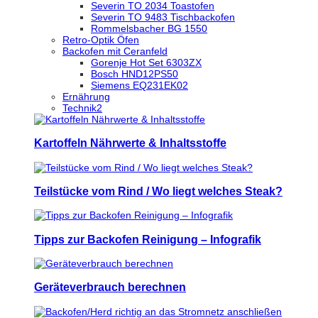
Severin TO 2034 Toastofen
Severin TO 9483 Tischbackofen
Rommelsbacher BG 1550
Retro-Optik Öfen
Backofen mit Ceranfeld
Gorenje Hot Set 6303ZX
Bosch HND12PS50
Siemens EQ231EK02
Ernährung
Technik2
Kartoffeln Nährwerte & Inhaltsstoffe
Teilstücke vom Rind / Wo liegt welches Steak?
Tipps zur Backofen Reinigung – Infografik
Geräteverbrauch berechnen