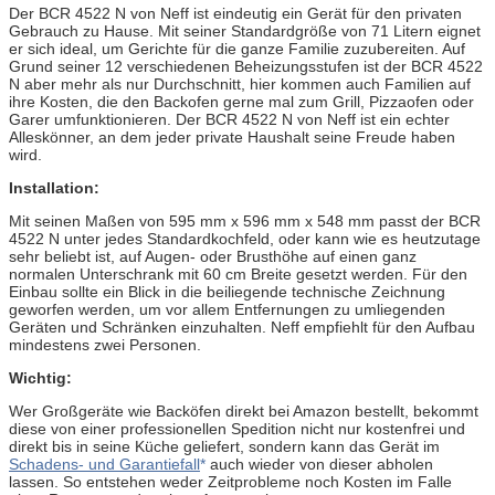
Der BCR 4522 N von Neff ist eindeutig ein Gerät für den privaten
Gebrauch zu Hause. Mit seiner Standardgröße von 71 Litern eignet
er sich ideal, um Gerichte für die ganze Familie zuzubereiten. Auf
Grund seiner 12 verschiedenen Beheizungsstufen ist der BCR 4522
N aber mehr als nur Durchschnitt, hier kommen auch Familien auf
ihre Kosten, die den Backofen gerne mal zum Grill, Pizzaofen oder
Garer umfunktionieren. Der BCR 4522 N von Neff ist ein echter
Alleskönner, an dem jeder private Haushalt seine Freude haben
wird.
Installation:
Mit seinen Maßen von 595 mm x 596 mm x 548 mm passt der BCR
4522 N unter jedes Standardkochfeld, oder kann wie es heutzutage
sehr beliebt ist, auf Augen- oder Brusthöhe auf einen ganz
normalen Unterschrank mit 60 cm Breite gesetzt werden. Für den
Einbau sollte ein Blick in die beiliegende technische Zeichnung
geworfen werden, um vor allem Entfernungen zu umliegenden
Geräten und Schränken einzuhalten. Neff empfiehlt für den Aufbau
mindestens zwei Personen.
Wichtig:
Wer Großgeräte wie Backöfen direkt bei Amazon bestellt, bekommt
diese von einer professionellen Spedition nicht nur kostenfrei und
direkt bis in seine Küche geliefert, sondern kann das Gerät im
Schadens- und Garantiefall
auch wieder von dieser abholen
lassen. So entstehen weder Zeitprobleme noch Kosten im Falle