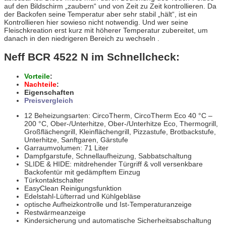
auf den Bildschirm „zaubern“ und von Zeit zu Zeit kontrollieren. Da
der Backofen seine Temperatur aber sehr stabil „hält“, ist ein
Kontrollieren hier sowieso nicht notwendig. Und wer seine
Fleischkreation erst kurz mit höherer Temperatur zubereitet, um
danach in den niedrigeren Bereich zu wechseln .
Neff BCR 4522 N im Schnellcheck:
Vorteile
:
Nachteile
:
Eigenschaften
Preisvergleich
12 Beheizungsarten: CircoTherm, CircoTherm Eco 40 °C –
200 °C, Ober-/Unterhitze, Ober-/Unterhitze Eco, Thermogrill,
Großflächengrill, Kleinflächengrill, Pizzastufe, Brotbackstufe,
Unterhitze, Sanftgaren, Gärstufe
Garraumvolumen: 71 Liter
Dampfgarstufe, Schnellaufheizung, Sabbatschaltung
SLIDE & HIDE: mitdrehender Türgriff & voll versenkbare
Backofentür mit gedämpftem Einzug
Türkontaktschalter
EasyClean Reinigungsfunktion
Edelstahl-Lüfterrad und Kühlgebläse
optische Aufheizkontrolle und Ist-Temperaturanzeige
Restwärmeanzeige
Kindersicherung und automatische Sicherheitsabschaltung