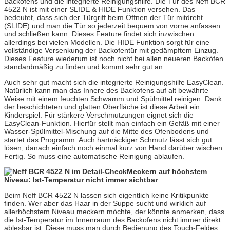
Backofens und die integrierte Reinigungshilfe. Die Tür des Neff BCR
4522 N ist mit einer SLIDE & HIDE Funktion versehen. Das
bedeutet, dass sich der Türgriff beim Öffnen der Tür mitdreht
(SLIDE) und man die Tür so jederzeit bequem von vorne anfassen
und schließen kann. Dieses Feature findet sich inzwischen
allerdings bei vielen Modellen. Die HIDE Funktion sorgt für eine
vollständige Versenkung der Backofentür mit gedämpftem Einzug.
Dieses Feature wiederum ist noch nicht bei allen neueren Backöfen
standardmäßig zu finden und kommt sehr gut an.
Auch sehr gut macht sich die integrierte Reinigungshilfe EasyClean.
Natürlich kann man das Innere des Backofens auf alt bewährte
Weise mit einem feuchten Schwamm und Spülmittel reinigen. Dank
der beschichteten und glatten Oberfläche ist diese Arbeit ein
Kinderspiel. Für stärkere Verschmutzungen eignet sich die
EasyClean-Funktion. Hierfür stellt man einfach ein Gefäß mit einer
Wasser-Spülmittel-Mischung auf die Mitte des Ofenbodens und
startet das Programm. Auch hartnäckiger Schmutz lässt sich gut
lösen, danach einfach noch einmal kurz von Hand darüber wischen.
Fertig. So muss eine automatische Reinigung ablaufen.
Meckern auf höchstem
Niveau: Ist-Temperatur nicht immer sichtbar
Beim Neff BCR 4522 N lassen sich eigentlich keine Kritikpunkte
finden. Wer aber das Haar in der Suppe sucht und wirklich auf
allerhöchstem Niveau meckern möchte, der könnte anmerken, dass
die Ist-Temperatur im Innenraum des Backofens nicht immer direkt
ablesbar ist. Diese muss man durch Bedienung des Touch-Feldes