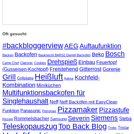
Oft gesucht
#backbloggerview
AEG
Auftaufunktion
Bosch
Backofen
Beko
Backen
Bauknecht BARS2 Dampf-Backofen
Drehspieß
Einbau
Feuertopf
Camp Chef
Clatronic
Cookies
Freistehend
Gitterrost
Gorenje
(Gusseisen-Kochtopf)
Heißluft
Grill
Kochfeld-
Grillplatte
Kekse
Kombination
Miniküchen
Multifunktionsbackofen für
Singlehaushalt
Neff
Neff Backöfen mit EasyClean
Pizzamaker
Pizzastufe
Funktion
Panasonic
Petromax
Siemens
Severin
Rommelsbacher
Steba
Samsung
Rezept
Teleskopauszug
Top Back Blog
Tristar
Trebs