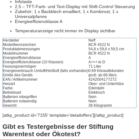
Infotaste
2,5 – TFT-Farb- und Text-Display mit Shift-Control Steuerung
Zubehör: 1 x Backblech emailliert, 1 x Kombirost, 1 x
Universalpfanne
Energieeffizienzklasse A
Temperaturanzeige nicht immer im Display sichtbar
Hersteller
Neff
Modellkennzeichen
BCR 4522 N
Produktabmessungen
54,8 x 59,6 x 59,5 cm
Modellnummer
BCR 4522 N
Energieeffizienzklasse
A
Energieeffizienzklasse (10 Klassen)
A+++ to D
Fassungsvermögen
71 Liter
Energieverbrauch Umluft/Heißluft (falls vorhanden)
0.69 Kilowattstunden
Größe des Geräts
groß: ab 66 liters
EAN / Artikelnummer
4242004177272
Heizart
Ober- und Unterhitze
Farbe
Edelstahl
Betriebsart
Elektrisch
Batterien inbegriffen
Nein
Batterien notwendig
Nein
Gewicht
36 Kilogramm
[atkp_product id=’7155′ template=’detailoffers’][/atkp_product]
Gibt es Testergebnisse der Stiftung
Warentest oder Ökotest?