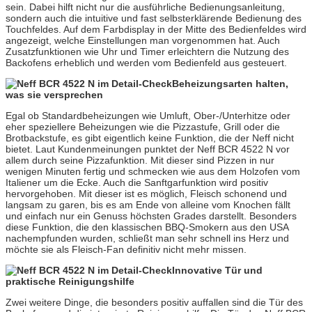
sein. Dabei hilft nicht nur die ausführliche Bedienungsanleitung,
sondern auch die intuitive und fast selbsterklärende Bedienung des
Touchfeldes. Auf dem Farbdisplay in der Mitte des Bedienfeldes wird
angezeigt, welche Einstellungen man vorgenommen hat. Auch
Zusatzfunktionen wie Uhr und Timer erleichtern die Nutzung des
Backofens erheblich und werden vom Bedienfeld aus gesteuert.
Beheizungsarten halten,
was sie versprechen
Egal ob Standardbeheizungen wie Umluft, Ober-/Unterhitze oder
eher speziellere Beheizungen wie die Pizzastufe, Grill oder die
Brotbackstufe, es gibt eigentlich keine Funktion, die der Neff nicht
bietet. Laut Kundenmeinungen punktet der Neff BCR 4522 N vor
allem durch seine Pizzafunktion. Mit dieser sind Pizzen in nur
wenigen Minuten fertig und schmecken wie aus dem Holzofen vom
Italiener um die Ecke. Auch die Sanftgarfunktion wird positiv
hervorgehoben. Mit dieser ist es möglich, Fleisch schonend und
langsam zu garen, bis es am Ende von alleine vom Knochen fällt
und einfach nur ein Genuss höchsten Grades darstellt. Besonders
diese Funktion, die den klassischen BBQ-Smokern aus den USA
nachempfunden wurden, schließt man sehr schnell ins Herz und
möchte sie als Fleisch-Fan definitiv nicht mehr missen.
Innovative Tür und
praktische Reinigungshilfe
Zwei weitere Dinge, die besonders positiv auffallen sind die Tür des