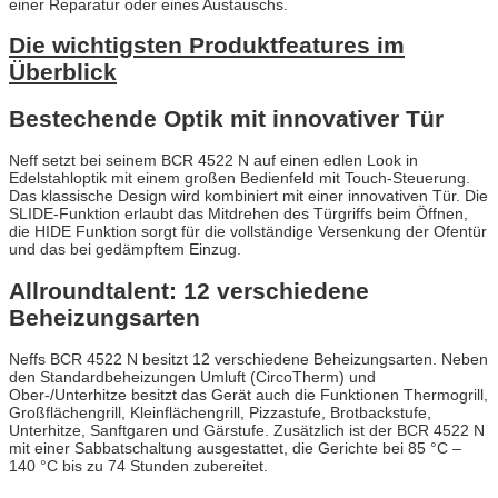
einer Reparatur oder eines Austauschs.
Die wichtigsten Produktfeatures im
Überblick
Bestechende Optik mit innovativer Tür
Neff setzt bei seinem BCR 4522 N auf einen edlen Look in
Edelstahloptik mit einem großen Bedienfeld mit Touch-Steuerung.
Das klassische Design wird kombiniert mit einer innovativen Tür. Die
SLIDE-Funktion erlaubt das Mitdrehen des Türgriffs beim Öffnen,
die HIDE Funktion sorgt für die vollständige Versenkung der Ofentür
und das bei gedämpftem Einzug.
Allroundtalent: 12 verschiedene
Beheizungsarten
Neffs BCR 4522 N besitzt 12 verschiedene Beheizungsarten. Neben
den Standardbeheizungen Umluft (CircoTherm) und
Ober-/Unterhitze besitzt das Gerät auch die Funktionen Thermogrill,
Großflächengrill, Kleinflächengrill, Pizzastufe, Brotbackstufe,
Unterhitze, Sanftgaren und Gärstufe. Zusätzlich ist der BCR 4522 N
mit einer Sabbatschaltung ausgestattet, die Gerichte bei 85 °C –
140 °C bis zu 74 Stunden zubereitet.