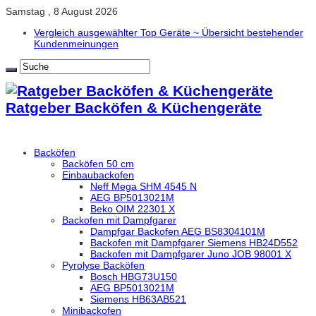
Samstag , 8 August 2026
Vergleich ausgewählter Top Geräte ~ Übersicht bestehender
Kundenmeinungen
Ratgeber Backöfen & Küchengeräte
Backöfen
Backöfen 50 cm
Einbaubackofen
Neff Mega SHM 4545 N
AEG BP5013021M
Beko OIM 22301 X
Backofen mit Dampfgarer
Dampfgar Backofen AEG BS8304101M
Backofen mit Dampfgarer Siemens HB24D552
Backofen mit Dampfgarer Juno JOB 98001 X
Pyrolyse Backöfen
Bosch HBG73U150
AEG BP5013021M
Siemens HB63AB521
Minibackofen