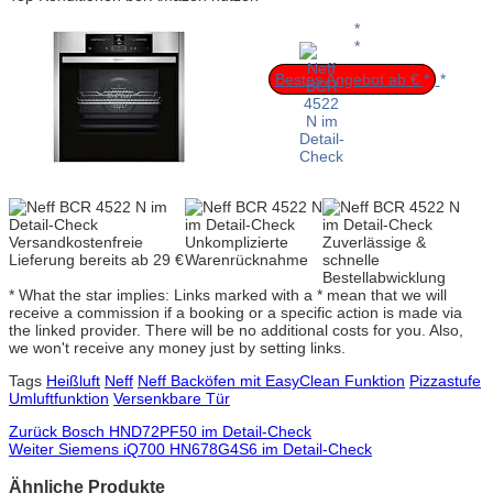
Bestes Angebot ab €
Versandkostenfreie
Unkomplizierte
Zuverlässige &
Lieferung bereits ab 29 €
Warenrücknahme
schnelle
Bestellabwicklung
* What the star implies: Links marked with a * mean that we will
receive a commission if a booking or a specific action is made via
the linked provider. There will be no additional costs for you. Also,
we won't receive any money just by setting links.
Tags
Heißluft
Neff
Neff Backöfen mit EasyClean Funktion
Pizzastufe
Umluftfunktion
Versenkbare Tür
Zurück
Bosch HND72PF50 im Detail-Check
Weiter
Siemens iQ700 HN678G4S6 im Detail-Check
Ähnliche Produkte