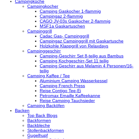
Campingküche
Campingkocher
Camping Gaskocher 1-flammig
Campingaz 2-flammig
CAGO JV-03s Gaskocher 2-flammig
MSF1a Gaskartuschen
Campinggrill
Cadac Gas- Campinggrill
Campingaz Campinggrill mit Gaskartusche
Holzkohle Klappgrill von Relaxdays
Campinggeschirr
Camping-Geschirr Set 8-teilig aus Bambus
Camping Kochgeschirr-Set 11 teilig
Camping Geschirr aus Melamin 4 Personen/16-
teilig
Camping Kaffee / Tee
Aluminium Camping Wasserkessel
Camping French Press
Reise Contigo Tee-Ei
Petromax Emaille Kaffeekanne
Reise Camping Tauchsieder
Camping Backöfen
Backen
Top Back Blogs
Backformen
Backbleche
Stollenbackformen
Gugelhupf