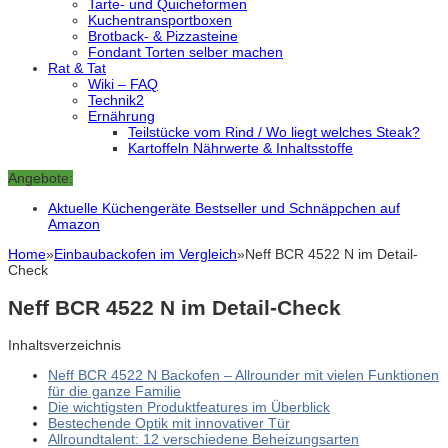
Tarte- und Quicheformen
Kuchentransportboxen
Brotback- & Pizzasteine
Fondant Torten selber machen
Rat & Tat
Wiki – FAQ
Technik2
Ernährung
Teilstücke vom Rind / Wo liegt welches Steak?
Kartoffeln Nährwerte & Inhaltsstoffe
Angebote:
Aktuelle Küchengeräte Bestseller und Schnäppchen auf
Amazon
Home
»
Einbaubackofen im Vergleich
»
Neff BCR 4522 N im Detail-
Check
Neff BCR 4522 N im Detail-Check
Inhaltsverzeichnis
Neff BCR 4522 N Backofen – Allrounder mit vielen Funktionen
für die ganze Familie
Die wichtigsten Produktfeatures im Überblick
Bestechende Optik mit innovativer Tür
Allroundtalent: 12 verschiedene Beheizungsarten