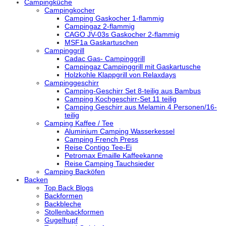
Campingküche
Campingkocher
Camping Gaskocher 1-flammig
Campingaz 2-flammig
CAGO JV-03s Gaskocher 2-flammig
MSF1a Gaskartuschen
Campinggrill
Cadac Gas- Campinggrill
Campingaz Campinggrill mit Gaskartusche
Holzkohle Klappgrill von Relaxdays
Campinggeschirr
Camping-Geschirr Set 8-teilig aus Bambus
Camping Kochgeschirr-Set 11 teilig
Camping Geschirr aus Melamin 4 Personen/16-
teilig
Camping Kaffee / Tee
Aluminium Camping Wasserkessel
Camping French Press
Reise Contigo Tee-Ei
Petromax Emaille Kaffeekanne
Reise Camping Tauchsieder
Camping Backöfen
Backen
Top Back Blogs
Backformen
Backbleche
Stollenbackformen
Gugelhupf