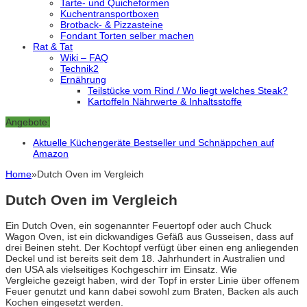
Tarte- und Quicheformen
Kuchentransportboxen
Brotback- & Pizzasteine
Fondant Torten selber machen
Rat & Tat
Wiki – FAQ
Technik2
Ernährung
Teilstücke vom Rind / Wo liegt welches Steak?
Kartoffeln Nährwerte & Inhaltsstoffe
Angebote:
Aktuelle Küchengeräte Bestseller und Schnäppchen auf
Amazon
Home
»
Dutch Oven im Vergleich
Dutch Oven im Vergleich
Ein Dutch Oven, ein sogenannter Feuertopf oder auch Chuck
Wagon Oven, ist ein dickwandiges Gefäß aus Gusseisen, dass auf
drei Beinen steht. Der Kochtopf verfügt über einen eng anliegenden
Deckel und ist bereits seit dem 18. Jahrhundert in Australien und
den USA als vielseitiges Kochgeschirr im Einsatz. Wie
Vergleiche gezeigt haben, wird der Topf in erster Linie über offenem
Feuer genutzt und kann dabei sowohl zum Braten, Backen als auch
Kochen eingesetzt werden.