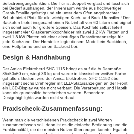
Selbstreinigungsfunktion. Die Tür ist doppelt verglast und lässt sich
bei Bedarf aushängen, der Innenraum wurde aus hochwertiger
Granit-Emaille gefertigt und ein unter dem Ofen angebrachter
Schub bietet Platz für alle wichtigen Koch- und Back-Utensilien! Der
Backofen bietet insgesamt einen Nutzinhalt von 60 Litern und eignet
sich somit auch für größere Speisen. Das Kochfeld selbst liefert
insgesamt vier Glaskeramikkochfelder mit zwei 1,2 kW Platten und
zwei 1,8 kW Platten mit einer einstufigen Restwärmeanzeige für
jede Kochzone. Der Hersteller legte diesem Modell ein Backblech,
eine Fettpfanne und einen Backrost bei.
Design & Handhabung
Der Amica Elektroherd SHC 1115 bringt es auf die Außenmaße
85x50x60 cm, wiegt 36 kg und wurde in klassischer weißer Farbe
gehalten. Bedient wird der Amica Elektroherd SHC 11152 über
insgesamt sechs Drehregler mit LED-Statusanzeigen an der Front,
ein LCD-Display wurde nicht verbaut. Die Verarbeitung und Haptik
kann als grundsolide beschrieben werden. Besondere
Designhighlights wurden nicht verbaut.
Praxischeck-Zusammenfassung:
Wenn man die verschiedenen Praxischeck in zwei Worten
zusammenfassen soll, dann ist es die einfache Bedienung und die
Funktionalität, die die meisten Nutzer überzeugen konnte. Egal ob