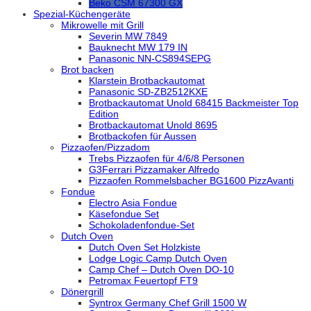
Beko CSM 67300 GX
Spezial-Küchengeräte
Mikrowelle mit Grill
Severin MW 7849
Bauknecht MW 179 IN
Panasonic NN-CS894SEPG
Brot backen
Klarstein Brotbackautomat
Panasonic SD-ZB2512KXE
Brotbackautomat Unold 68415 Backmeister Top
Edition
Brotbackautomat Unold 8695
Brotbackofen für Aussen
Pizzaofen/Pizzadom
Trebs Pizzaofen für 4/6/8 Personen
G3Ferrari Pizzamaker Alfredo
Pizzaofen Rommelsbacher BG1600 PizzAvanti
Fondue
Electro Asia Fondue
Käsefondue Set
Schokoladenfondue-Set
Dutch Oven
Dutch Oven Set Holzkiste
Lodge Logic Camp Dutch Oven
Camp Chef – Dutch Oven DO-10
Petromax Feuertopf FT9
Dönergrill
Syntrox Germany Chef Grill 1500 W