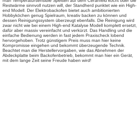
man Temperatursensible Speisen auf dem Ceranfeld kocht oder die
Restwärme sinnvoll nutzen will, der Standherd punktet wie ein High-
end Modell. Der Elektrobackofen bietet auch ambitionierten
Hobbyköchen genug Spielraum, kreativ backen zu können und
dessen Reinigungssystem überzeugt ebenfalls. Die Reinigung wird
zwar nicht wie bei einem High-end Katalyse Modell komplett ersetzt,
dafür aber massiv vereinfacht und verkürzt. Das Handling und die
einfache Bedienung werden in fast jedem Praxischeck lobend
hervorgehoben. Trotz günstigem Preis muss man hier keine
Kompromisse eingehen und bekommt überzeugende Technik.
Beachtet man die Herstellervorgaben, wie das Abnehmen der
Abdeckplatte beim Backofenbetrieb, bekommt man hier ein Gerät,
mit dem lange Zeit seine Freude haben wird!