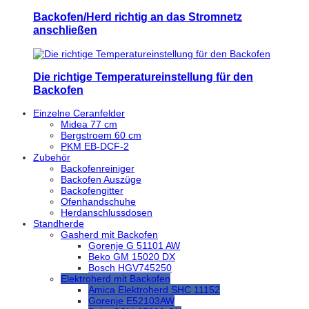
Backofen/Herd richtig an das Stromnetz
anschließen
Die richtige Temperatureinstellung für den
Backofen
Einzelne Ceranfelder
Midea 77 cm
Bergstroem 60 cm
PKM EB-DCF-2
Zubehör
Backofenreiniger
Backofen Auszüge
Backofengitter
Ofenhandschuhe
Herdanschlussdosen
Standherde
Gasherd mit Backofen
Gorenje G 51101 AW
Beko GM 15020 DX
Bosch HGV745250
Elektroherd mit Backofen
Amica Elektroherd SHC 11152
Gorenje E52103AW