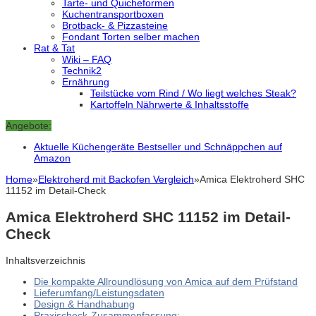
Tarte- und Quicheformen
Kuchentransportboxen
Brotback- & Pizzasteine
Fondant Torten selber machen
Rat & Tat
Wiki – FAQ
Technik2
Ernährung
Teilstücke vom Rind / Wo liegt welches Steak?
Kartoffeln Nährwerte & Inhaltsstoffe
Angebote:
Aktuelle Küchengeräte Bestseller und Schnäppchen auf
Amazon
Home
»
Elektroherd mit Backofen Vergleich
»
Amica Elektroherd SHC
11152 im Detail-Check
Amica Elektroherd SHC 11152 im Detail-
Check
Inhaltsverzeichnis
Die kompakte Allroundlösung von Amica auf dem Prüfstand
Lieferumfang/Leistungsdaten
Design & Handhabung
Praxischeck-Zusammenfassung: