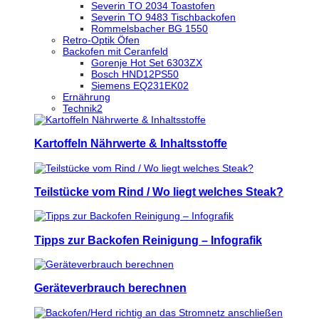
Severin TO 2034 Toastofen
Severin TO 9483 Tischbackofen
Rommelsbacher BG 1550
Retro-Optik Öfen
Backofen mit Ceranfeld
Gorenje Hot Set 6303ZX
Bosch HND12PS50
Siemens EQ231EK02
Ernährung
Technik2
Kartoffeln Nährwerte & Inhaltsstoffe
Teilstücke vom Rind / Wo liegt welches Steak?
Tipps zur Backofen Reinigung – Infografik
Geräteverbrauch berechnen