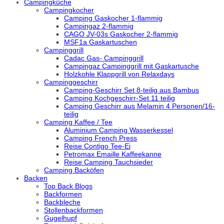
Campingküche
Campingkocher
Camping Gaskocher 1-flammig
Campingaz 2-flammig
CAGO JV-03s Gaskocher 2-flammig
MSF1a Gaskartuschen
Campinggrill
Cadac Gas- Campinggrill
Campingaz Campinggrill mit Gaskartusche
Holzkohle Klappgrill von Relaxdays
Campinggeschirr
Camping-Geschirr Set 8-teilig aus Bambus
Camping Kochgeschirr-Set 11 teilig
Camping Geschirr aus Melamin 4 Personen/16-
teilig
Camping Kaffee / Tee
Aluminium Camping Wasserkessel
Camping French Press
Reise Contigo Tee-Ei
Petromax Emaille Kaffeekanne
Reise Camping Tauchsieder
Camping Backöfen
Backen
Top Back Blogs
Backformen
Backbleche
Stollenbackformen
Gugelhupf