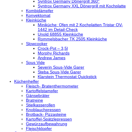
Syntrox Germany Dönergrill 360°
Syntrox Germany XXL Dönergrill mit Kochplatte
Kombidämpfer
Konvektomat
Kleinküche
Miniküche: Ofen mit 2 Kochplatten Tristar OV-
1442 im Detail-Check
Unold 68855 Kleinküche
Rommelsbacher TK 2505 Kleinküche
Slowcooker
Crock-Pot – 3,5l
Morphy Richards
Andrew James
Sous Vide
Severin Sous-Vide Garer
Steba Sous-Vide Garer
Klarstein Thermostat Quickstick
Küchenhelfer
Fleisch- Bratenthermometer
Kartoffelstampfer
Gänsebräter
Bratreine
Stielkasserollen
Knoblauchpressen
Brotback- Pizzasteine
Kartoffel-Spätzlepressen
Gewürzaufbewahrung
Fleischklopfer