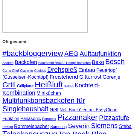
Oft gesucht
#backbloggerview
AEG
Auftaufunktion
Bosch
Backofen
Beko
Backen
Bauknecht BARS2 Dampf-Backofen
Drehspieß
Einbau
Feuertopf
Camp Chef
Clatronic
Cookies
Freistehend
Gitterrost
Gorenje
(Gusseisen-Kochtopf)
Heißluft
Grill
Kochfeld-
Grillplatte
Kekse
Kombination
Miniküchen
Multifunktionsbackofen für
Singlehaushalt
Neff
Neff Backöfen mit EasyClean
Pizzamaker
Pizzastufe
Funktion
Panasonic
Petromax
Siemens
Severin
Rommelsbacher
Steba
Samsung
Rezept