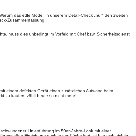
. Warum das edle Modell in unserem Detail-Check „nur“ den zweiten
scheck-Zusammenfassung.
te, muss dies unbedingt im Vorfeld mit Chef bzw. Sicherheitsdienst
 mit einem defekten Gerät einen zusätzlichen Aufwand beim
t zu kaufen, zählt heute so nicht mehr!
geschwungener Linienführung im 50er-Jahre-Look mit einer
rmschöne Einrichtung auch in der Küche legt, ist hier wohl richtig.