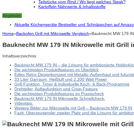
Teilstücke vom Rind / Wo liegt welches Steak?
Kartoffeln Nährwerte & Inhaltsstoffe
Angebote:
Aktuelle Küchengeräte Bestseller und Schnäppchen auf Amaz
Home
»
Backofen Grill mit Mikrowelle Vergleich
»
Bauknecht MW 179 IN M
Bauknecht MW 179 IN Mikrowelle mit Grill 
Inhaltsverzeichnis
Bauknecht MW 179 IN – die Lösung für ambitionierte Hobbykö
Die wichtigsten Produktfeatures im Überblick
Edles Retro-Designkonzept mit Metallic-Außenhaut und futuris
33 Liter Garraum, Heißluft und 2.200 Watt Power
Grill-Funktion, Timer & individuelle Koch- & Back-Programme
Drehteller, Auftaufunktion und Crisp-Feature
Die wichtigsten Produktfeatures im Praxischeck
Bauknecht MW 179 IN Mikrowelle Schnellcheck:
Videotipp:
Weitere Bilder zur Mikrowelle mit Grill – Bauknecht MW 179 IN
Fazit: Überzeugender zweiter Platz und die Lösung für ambiti