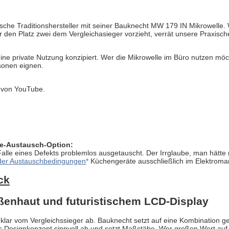
tsche Traditionshersteller mit seiner Bauknecht MW 179 IN Mikrowelle
wer den Platz zwei dem Vergleichasieger vorzieht, verrät unsere Praxi
ne private Nutzung konzipiert. Wer die Mikrowelle im Büro nutzen möch
rsonen eignen.
 von YouTube.
ie-Austausch-Option:
alle eines Defekts problemlos ausgetauscht. Der Irrglaube, man hätte
der Austauschbedingungen
Küchengeräte ausschließlich im Elektromark
ck
ußenhaut und futuristischem LCD-Display
 klar vom Vergleichssieger ab. Bauknecht setzt auf eine Kombination 
as Designkonzept sinnvoll ab und setzt Maßstäbe. Wer großen Wert auf fo