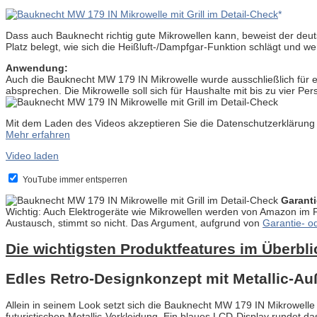
Dass auch Bauknecht richtig gute Mikrowellen kann, beweist der deu
Platz belegt, wie sich die Heißluft-/Dampfgar-Funktion schlägt und 
Anwendung:
Auch die Bauknecht MW 179 IN Mikrowelle wurde ausschließlich für ei
absprechen. Die Mikrowelle soll sich für Haushalte mit bis zu vier Pe
Mit dem Laden des Videos akzeptieren Sie die Datenschutzerklärung
Mehr erfahren
Video laden
YouTube immer entsperren
Garant
Wichtig: Auch Elektrogeräte wie Mikrowellen werden von Amazon im F
Austausch, stimmt so nicht. Das Argument, aufgrund von
Garantie- o
Die wichtigsten Produktfeatures im Überbli
Edles Retro-Designkonzept mit Metallic-A
Allein in seinem Look setzt sich die Bauknecht MW 179 IN Mikrowelle
futuristischen Metallic-Verkleidung. Ein blaues LCD-Display rundet d