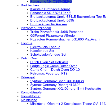
Panasonic NN-CS894SEPG
Brot backen
Klarstein Brotbackautomat
Panasonic SD-ZB2512KXE
Brotbackautomat Unold 68415 Backmeister Top Ed
Brotbackautomat Unold 8695
Brotbackofen für Aussen
Pizzaofen/Pizzadom
Trebs Pizzaofen für 4/6/8 Personen
G3Ferrari Pizzamaker Alfredo
Pizzaofen Rommelsbacher BG1600 PizzAvanti
Fondue
Electro Asia Fondue
Käsefondue Set
Schokoladenfondue-Set
Dutch Oven
Dutch Oven Set Holzkiste
Lodge Logic Camp Dutch Oven
Camp Chef – Dutch Oven DO-10
Petromax Feuertopf FT9
Dönergrill
Syntrox Germany Chef Grill 1500 W
Syntrox Germany Dönergrill 360°
Syntrox Germany XXL Dönergrill mit Kochplatte
Kombidämpfer
Konvektomat
Kleinküche
Miniküche: Ofen mit 2 Kochplatten Tristar OV- 144