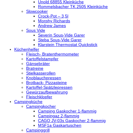
Unold 68855 Kleinküche
Rommelsbacher TK 2505 Kleinküche
Slowcooker
Crock-Pot – 3,5l
Morphy Richards
Andrew James
Sous Vide
Severin Sous-Vide Garer
Steba Sous-Vide Garer
Klarstein Thermostat Quickstick
Küchenhelfer
Fleisch- Bratenthermometer
Kartoffelstampfer
Gänsebräter
Bratreine
Stielkasserollen
Knoblauchpressen
Brotback- Pizzasteine
Kartoffel-Spätzlepressen
Gewürzaufbewahrung
Fleischklopfer
Campingküche
Campingkocher
Camping Gaskocher 1-flammig
Campingaz 2-flammig
CAGO JV-03s Gaskocher 2-flammig
MSF1a Gaskartuschen
Campinggrill