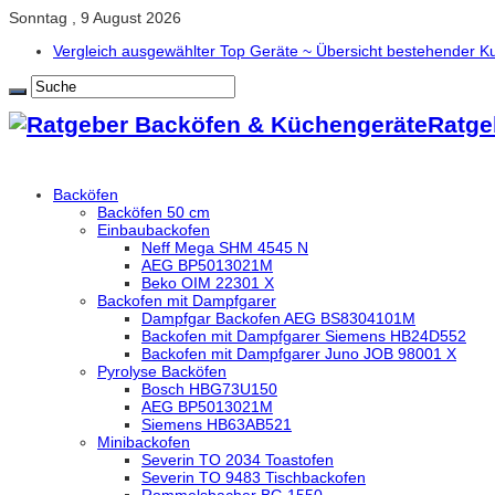
Sonntag , 9 August 2026
Vergleich ausgewählter Top Geräte ~ Übersicht bestehender
Ratge
Backöfen
Backöfen 50 cm
Einbaubackofen
Neff Mega SHM 4545 N
AEG BP5013021M
Beko OIM 22301 X
Backofen mit Dampfgarer
Dampfgar Backofen AEG BS8304101M
Backofen mit Dampfgarer Siemens HB24D552
Backofen mit Dampfgarer Juno JOB 98001 X
Pyrolyse Backöfen
Bosch HBG73U150
AEG BP5013021M
Siemens HB63AB521
Minibackofen
Severin TO 2034 Toastofen
Severin TO 9483 Tischbackofen
Rommelsbacher BG 1550