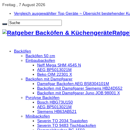
Freitag , 7 August 2026
Vergleich ausgewählter Top Geräte ~ Übersicht bestehender
Ratge
Backöfen
Backöfen 50 cm
Einbaubackofen
Neff Mega SHM 4545 N
AEG BP5013021M
Beko OIM 22301 X
Backofen mit Dampfgarer
Dampfgar Backofen AEG BS8304101M
Backofen mit Dampfgarer Siemens HB24D552
Backofen mit Dampfgarer Juno JOB 98001 X
Pyrolyse Backöfen
Bosch HBG73U150
AEG BP5013021M
Siemens HB63AB521
Minibackofen
Severin TO 2034 Toastofen
Severin TO 9483 Tischbackofen
Rommelsbacher BG 1550