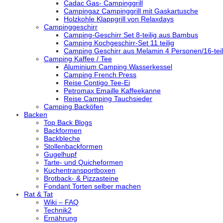
Cadac Gas- Campinggrill
Campingaz Campinggrill mit Gaskartusche
Holzkohle Klappgrill von Relaxdays
Campinggeschirr
Camping-Geschirr Set 8-teilig aus Bambus
Camping Kochgeschirr-Set 11 teilig
Camping Geschirr aus Melamin 4 Personen/16-teil
Camping Kaffee / Tee
Aluminium Camping Wasserkessel
Camping French Press
Reise Contigo Tee-Ei
Petromax Emaille Kaffeekanne
Reise Camping Tauchsieder
Camping Backöfen
Backen
Top Back Blogs
Backformen
Backbleche
Stollenbackformen
Gugelhupf
Tarte- und Quicheformen
Kuchentransportboxen
Brotback- & Pizzasteine
Fondant Torten selber machen
Rat & Tat
Wiki – FAQ
Technik2
Ernährung