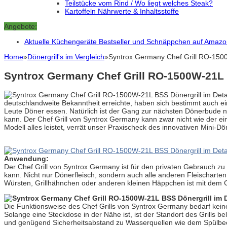
Teilstücke vom Rind / Wo liegt welches Steak?
Kartoffeln Nährwerte & Inhaltsstoffe
Angebote:
Aktuelle Küchengeräte Bestseller und Schnäppchen auf Amaz
Home
»
Dönergrill's im Vergleich
»
Syntrox Germany Chef Grill RO-1500
Syntrox Germany Chef Grill RO-1500W-21L 
deutschlandweite Bekanntheit erreichte, haben sich bestimmt auch 
Leute Döner essen. Natürlich ist der Gang zur nächsten Dönerbude nic
kann. Der Chef Grill von Syntrox Germany kann zwar nicht wie der ei
Modell alles leistet, verrät unser Praxischeck des innovativen Mini-Dö
Anwendung:
Der Chef Grill von Syntrox Germany ist für den privaten Gebrauch zu 
kann. Nicht nur Dönerfleisch, sondern auch alle anderen Fleischarte
Würsten, Grillhähnchen oder anderen kleinen Häppchen ist mit dem C
Die Funktionsweise des Chef Grills von Syntrox Germany bedarf kein
Solange eine Steckdose in der Nähe ist, ist der Standort des Grills b
und genügend Sicherheitsabstand zu Wasserquellen wie dem Spülbe