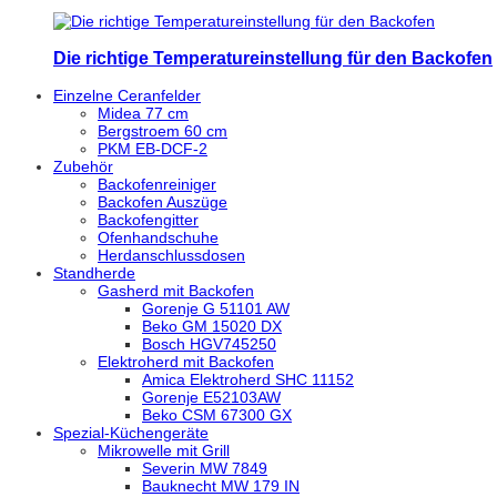
Die richtige Temperatureinstellung für den Backofen
Einzelne Ceranfelder
Midea 77 cm
Bergstroem 60 cm
PKM EB-DCF-2
Zubehör
Backofenreiniger
Backofen Auszüge
Backofengitter
Ofenhandschuhe
Herdanschlussdosen
Standherde
Gasherd mit Backofen
Gorenje G 51101 AW
Beko GM 15020 DX
Bosch HGV745250
Elektroherd mit Backofen
Amica Elektroherd SHC 11152
Gorenje E52103AW
Beko CSM 67300 GX
Spezial-Küchengeräte
Mikrowelle mit Grill
Severin MW 7849
Bauknecht MW 179 IN