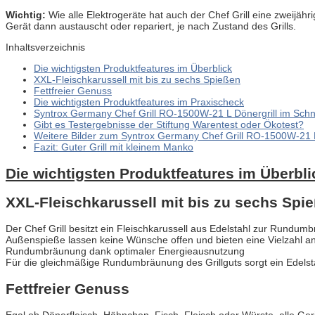
Wichtig:
Wie alle Elektrogeräte hat auch der Chef Grill eine zweijäh
Gerät dann austauscht oder repariert, je nach Zustand des Grills.
Inhaltsverzeichnis
Die wichtigsten Produktfeatures im Überblick
XXL-Fleischkarussell mit bis zu sechs Spießen
Fettfreier Genuss
Die wichtigsten Produktfeatures im Praxischeck
Syntrox Germany Chef Grill RO-1500W-21 L Dönergrill im Schn
Gibt es Testergebnisse der Stiftung Warentest oder Ökotest?
Weitere Bilder zum Syntrox Germany Chef Grill RO-1500W-21 L
Fazit: Guter Grill mit kleinem Manko
Die wichtigsten Produktfeatures im Überbli
XXL-Fleischkarussell mit bis zu sechs Spi
Der Chef Grill besitzt ein Fleischkarussell aus Edelstahl zur Rundumb
Außenspieße lassen keine Wünsche offen und bieten eine Vielzahl an
Rundumbräunung dank optimaler Energieausnutzung
Für die gleichmäßige Rundumbräunung des Grillguts sorgt ein Edelstah
Fettfreier Genuss