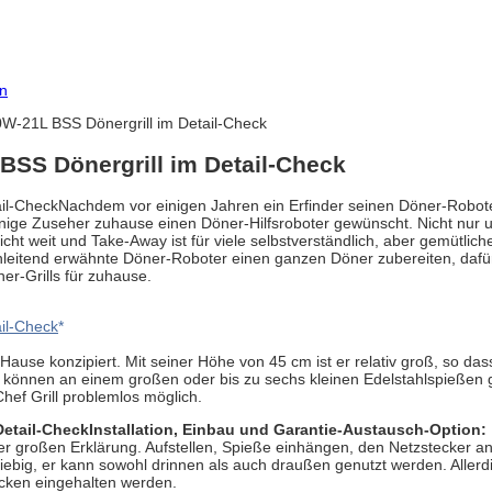
on
W-21L BSS Dönergrill im Detail-Check
BSS Dönergrill im Detail-Check
Nachdem vor einigen Jahren ein Erfinder seinen Döner-Robote
einige Zuseher zuhause einen Döner-Hilfsroboter gewünscht. Nicht nur
ht weit und Take-Away ist für viele selbstverständlich, aber gemütliche
nleitend erwähnte Döner-Roboter einen ganzen Döner zubereiten, dafür 
ner-Grills für zuhause.
Hause konzipiert. Mit seiner Höhe von 45 cm ist er relativ groß, so da
n können an einem großen oder bis zu sechs kleinen Edelstahlspießen g
hef Grill problemlos möglich.
Installation, Einbau und Garantie-Austausch-Option:
er großen Erklärung. Aufstellen, Spieße einhängen, den Netzstecker 
eliebig, er kann sowohl drinnen als auch draußen genutzt werden. Aller
cken eingehalten werden.