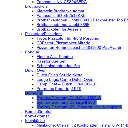
Panasonic NN-CS894SEPG
Brot backen
Klarstein Brotbackautomat
Panasonic SD-ZB2512KXE
Brotbackautomat Unold 68415 Backmeister Top Ed
Brotbackautomat Unold 8695
Brotbackofen für Aussen
Pizzaofen/Pizzadom
Trebs Pizzaofen für 4/6/8 Personen
G3Ferrari Pizzamaker Alfredo
Pizzaofen Rommelsbacher BG1600 PizzAvanti
Fondue
Electro Asia Fondue
Käsefondue Set
Schokoladenfondue-Set
Dutch Oven
Dutch Oven Set Holzkiste
Lodge Logic Camp Dutch Oven
Camp Chef – Dutch Oven DO-10
Petromax Feuertopf FT9
Dönergrill
Syntrox Germany Chef Grill 1500 W
Syntrox Germany Dönergrill 360°
Syntrox Germany XXL Dönergrill mit Kochplatte
Kombidämpfer
Konvektomat
Kleinküche
Miniküche: Ofen mit 2 Kochplatten Tristar OV- 144