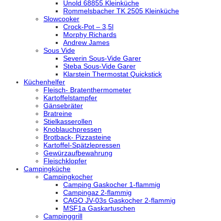
Unold 68855 Kleinküche
Rommelsbacher TK 2505 Kleinküche
Slowcooker
Crock-Pot – 3,5l
Morphy Richards
Andrew James
Sous Vide
Severin Sous-Vide Garer
Steba Sous-Vide Garer
Klarstein Thermostat Quickstick
Küchenhelfer
Fleisch- Bratenthermometer
Kartoffelstampfer
Gänsebräter
Bratreine
Stielkasserollen
Knoblauchpressen
Brotback- Pizzasteine
Kartoffel-Spätzlepressen
Gewürzaufbewahrung
Fleischklopfer
Campingküche
Campingkocher
Camping Gaskocher 1-flammig
Campingaz 2-flammig
CAGO JV-03s Gaskocher 2-flammig
MSF1a Gaskartuschen
Campinggrill