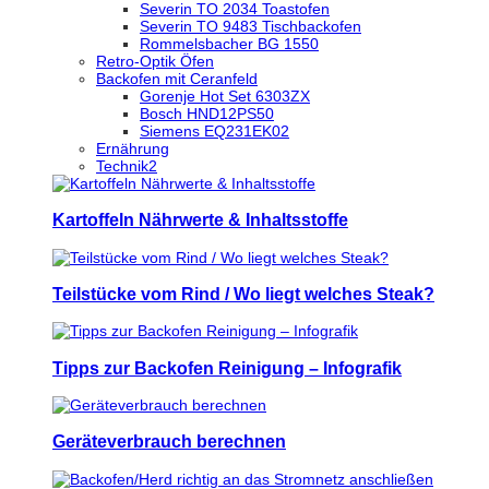
Severin TO 2034 Toastofen
Severin TO 9483 Tischbackofen
Rommelsbacher BG 1550
Retro-Optik Öfen
Backofen mit Ceranfeld
Gorenje Hot Set 6303ZX
Bosch HND12PS50
Siemens EQ231EK02
Ernährung
Technik2
Kartoffeln Nährwerte & Inhaltsstoffe
Teilstücke vom Rind / Wo liegt welches Steak?
Tipps zur Backofen Reinigung – Infografik
Geräteverbrauch berechnen