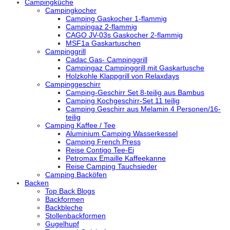
Campingküche
Campingkocher
Camping Gaskocher 1-flammig
Campingaz 2-flammig
CAGO JV-03s Gaskocher 2-flammig
MSF1a Gaskartuschen
Campinggrill
Cadac Gas- Campinggrill
Campingaz Campinggrill mit Gaskartusche
Holzkohle Klappgrill von Relaxdays
Campinggeschirr
Camping-Geschirr Set 8-teilig aus Bambus
Camping Kochgeschirr-Set 11 teilig
Camping Geschirr aus Melamin 4 Personen/16-
teilig
Camping Kaffee / Tee
Aluminium Camping Wasserkessel
Camping French Press
Reise Contigo Tee-Ei
Petromax Emaille Kaffeekanne
Reise Camping Tauchsieder
Camping Backöfen
Backen
Top Back Blogs
Backformen
Backbleche
Stollenbackformen
Gugelhupf