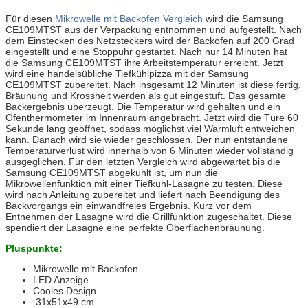
Für diesen
Mikrowelle mit Backofen Vergleich
wird die Samsung
CE109MTST aus der Verpackung entnommen und aufgestellt. Nach
dem Einstecken des Netzsteckers wird der Backofen auf 200 Grad
eingestellt und eine Stoppuhr gestartet. Nach nur 14 Minuten hat
die Samsung CE109MTST ihre Arbeitstemperatur erreicht. Jetzt
wird eine handelsübliche Tiefkühlpizza mit der Samsung
CE109MTST zubereitet. Nach insgesamt 12 Minuten ist diese fertig,
Bräunung und Krossheit werden als gut eingestuft. Das gesamte
Backergebnis überzeugt. Die Temperatur wird gehalten und ein
Ofenthermometer im Innenraum angebracht. Jetzt wird die Türe 60
Sekunde lang geöffnet, sodass möglichst viel Warmluft entweichen
kann. Danach wird sie wieder geschlossen. Der nun entstandene
Temperaturverlust wird innerhalb von 6 Minuten wieder vollständig
ausgeglichen. Für den letzten Vergleich wird abgewartet bis die
Samsung CE109MTST abgekühlt ist, um nun die
Mikrowellenfunktion mit einer Tiefkühl-Lasagne zu testen. Diese
wird nach Anleitung zubereitet und liefert nach Beendigung des
Backvorgangs ein einwandfreies Ergebnis. Kurz vor dem
Entnehmen der Lasagne wird die Grillfunktion zugeschaltet. Diese
spendiert der Lasagne eine perfekte Oberflächenbräunung.
Pluspunkte:
Mikrowelle mit Backofen
LED Anzeige
Cooles Design
31x51x49 cm