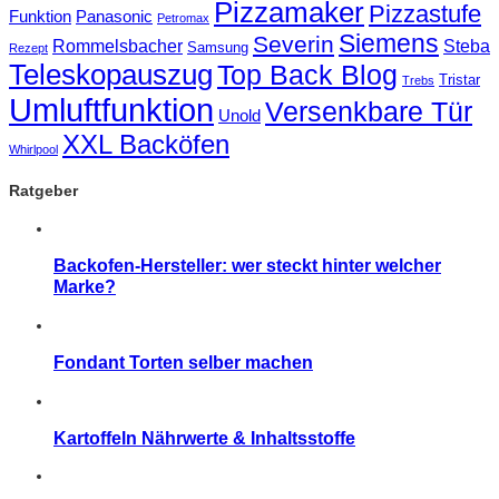
Pizzamaker
Pizzastufe
Funktion
Panasonic
Petromax
Siemens
Severin
Rommelsbacher
Steba
Samsung
Rezept
Teleskopauszug
Top Back Blog
Tristar
Trebs
Umluftfunktion
Versenkbare Tür
Unold
XXL Backöfen
Whirlpool
Ratgeber
Backofen-Hersteller: wer steckt hinter welcher
Marke?
Fondant Torten selber machen
Kartoffeln Nährwerte & Inhaltsstoffe