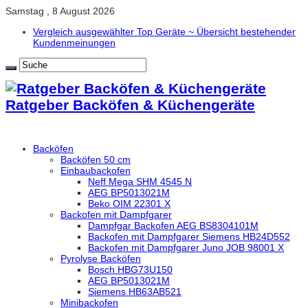
Samstag , 8 August 2026
Vergleich ausgewählter Top Geräte ~ Übersicht bestehender
Kundenmeinungen
Ratgeber Backöfen & Küchengeräte
Backöfen
Backöfen 50 cm
Einbaubackofen
Neff Mega SHM 4545 N
AEG BP5013021M
Beko OIM 22301 X
Backofen mit Dampfgarer
Dampfgar Backofen AEG BS8304101M
Backofen mit Dampfgarer Siemens HB24D552
Backofen mit Dampfgarer Juno JOB 98001 X
Pyrolyse Backöfen
Bosch HBG73U150
AEG BP5013021M
Siemens HB63AB521
Minibackofen