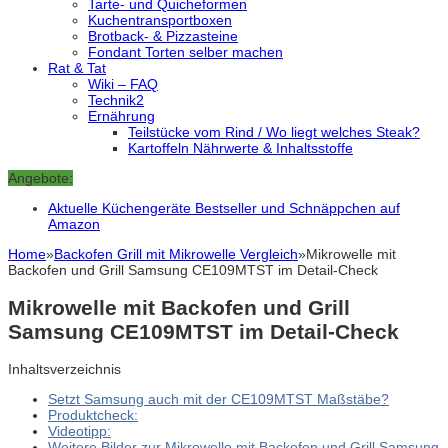
Tarte- und Quicheformen
Kuchentransportboxen
Brotback- & Pizzasteine
Fondant Torten selber machen
Rat & Tat
Wiki – FAQ
Technik2
Ernährung
Teilstücke vom Rind / Wo liegt welches Steak?
Kartoffeln Nährwerte & Inhaltsstoffe
Angebote:
Aktuelle Küchengeräte Bestseller und Schnäppchen auf
Amazon
Home
»
Backofen Grill mit Mikrowelle Vergleich
»
Mikrowelle mit
Backofen und Grill Samsung CE109MTST im Detail-Check
Mikrowelle mit Backofen und Grill
Samsung CE109MTST im Detail-Check
Inhaltsverzeichnis
Setzt Samsung auch mit der CE109MTST Maßstäbe?
Produktcheck:
Videotipp:
Weitere Bilder zur Mikrowelle mit Backofen und Grill Samsung