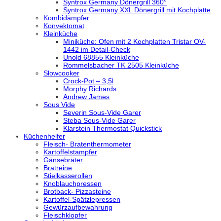
Syntrox Germany Dönergrill 360°
Syntrox Germany XXL Dönergrill mit Kochplatte
Kombidämpfer
Konvektomat
Kleinküche
Miniküche: Ofen mit 2 Kochplatten Tristar OV-
1442 im Detail-Check
Unold 68855 Kleinküche
Rommelsbacher TK 2505 Kleinküche
Slowcooker
Crock-Pot – 3,5l
Morphy Richards
Andrew James
Sous Vide
Severin Sous-Vide Garer
Steba Sous-Vide Garer
Klarstein Thermostat Quickstick
Küchenhelfer
Fleisch- Bratenthermometer
Kartoffelstampfer
Gänsebräter
Bratreine
Stielkasserollen
Knoblauchpressen
Brotback- Pizzasteine
Kartoffel-Spätzlepressen
Gewürzaufbewahrung
Fleischklopfer