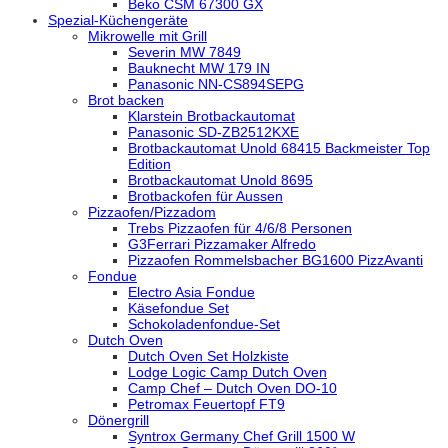
Beko CSM 67300 GX
Spezial-Küchengeräte
Mikrowelle mit Grill
Severin MW 7849
Bauknecht MW 179 IN
Panasonic NN-CS894SEPG
Brot backen
Klarstein Brotbackautomat
Panasonic SD-ZB2512KXE
Brotbackautomat Unold 68415 Backmeister Top
Edition
Brotbackautomat Unold 8695
Brotbackofen für Aussen
Pizzaofen/Pizzadom
Trebs Pizzaofen für 4/6/8 Personen
G3Ferrari Pizzamaker Alfredo
Pizzaofen Rommelsbacher BG1600 PizzAvanti
Fondue
Electro Asia Fondue
Käsefondue Set
Schokoladenfondue-Set
Dutch Oven
Dutch Oven Set Holzkiste
Lodge Logic Camp Dutch Oven
Camp Chef – Dutch Oven DO-10
Petromax Feuertopf FT9
Dönergrill
Syntrox Germany Chef Grill 1500 W