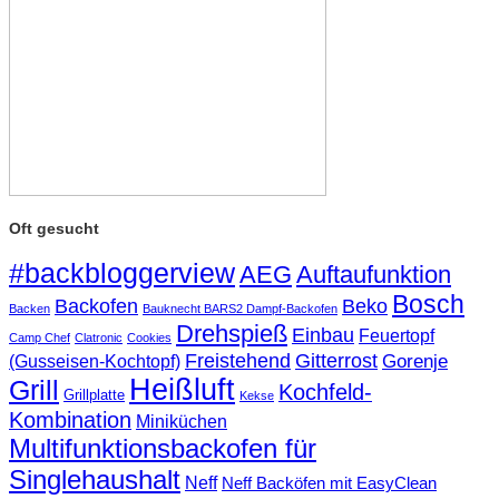
Oft gesucht
#backbloggerview
AEG
Auftaufunktion
Bosch
Backofen
Beko
Backen
Bauknecht BARS2 Dampf-Backofen
Drehspieß
Einbau
Feuertopf
Camp Chef
Clatronic
Cookies
Freistehend
Gitterrost
Gorenje
(Gusseisen-Kochtopf)
Heißluft
Grill
Kochfeld-
Grillplatte
Kekse
Kombination
Miniküchen
Multifunktionsbackofen für
Singlehaushalt
Neff
Neff Backöfen mit EasyClean