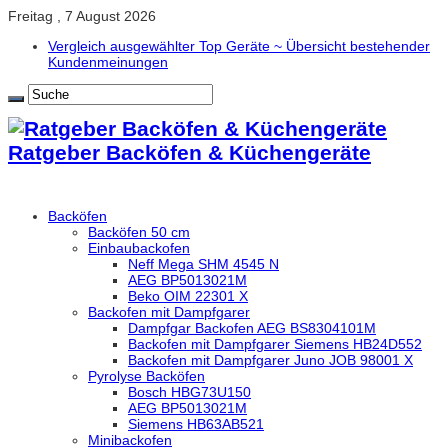
Freitag , 7 August 2026
Vergleich ausgewählter Top Geräte ~ Übersicht bestehender
Kundenmeinungen
Ratgeber Backöfen & Küchengeräte
Backöfen
Backöfen 50 cm
Einbaubackofen
Neff Mega SHM 4545 N
AEG BP5013021M
Beko OIM 22301 X
Backofen mit Dampfgarer
Dampfgar Backofen AEG BS8304101M
Backofen mit Dampfgarer Siemens HB24D552
Backofen mit Dampfgarer Juno JOB 98001 X
Pyrolyse Backöfen
Bosch HBG73U150
AEG BP5013021M
Siemens HB63AB521
Minibackofen