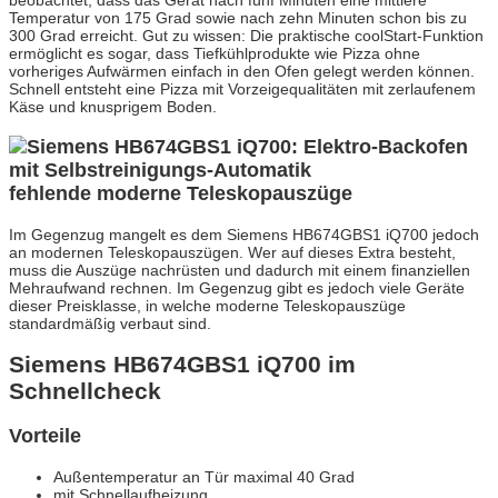
beobachtet, dass das Gerät nach fünf Minuten eine mittlere
Temperatur von 175 Grad sowie nach zehn Minuten schon bis zu
300 Grad erreicht. Gut zu wissen: Die praktische coolStart-Funktion
ermöglicht es sogar, dass Tiefkühlprodukte wie Pizza ohne
vorheriges Aufwärmen einfach in den Ofen gelegt werden können.
Schnell entsteht eine Pizza mit Vorzeigequalitäten mit zerlaufenem
Käse und knusprigem Boden.
fehlende moderne Teleskopauszüge
Im Gegenzug mangelt es dem Siemens HB674GBS1 iQ700 jedoch
an modernen Teleskopauszügen. Wer auf dieses Extra besteht,
muss die Auszüge nachrüsten und dadurch mit einem finanziellen
Mehraufwand rechnen. Im Gegenzug gibt es jedoch viele Geräte
dieser Preisklasse, in welche moderne Teleskopauszüge
standardmäßig verbaut sind.
Siemens HB674GBS1 iQ700 im
Schnellcheck
Vorteile
Außentemperatur an Tür maximal 40 Grad
mit Schnellaufheizung