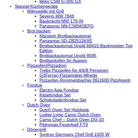
Beko CSM 67300 GX
Spezial-Küchengeräte
Mikrowelle mit Grill
Severin MW 7849
Bauknecht MW 179 IN
Panasonic NN-CS894SEPG
Brot backen
Klarstein Brotbackautomat
Panasonic SD-ZB2512KXE
Brotbackautomat Unold 68415 Backmeister Top
Edition
Brotbackautomat Unold 8695
Brotbackofen für Aussen
Pizzaofen/Pizzadom
Trebs Pizzaofen für 4/6/8 Personen
G3Ferrari Pizzamaker Alfredo
Pizzaofen Rommelsbacher BG1600 PizzAvanti
Fondue
Electro Asia Fondue
Käsefondue Set
Schokoladenfondue-Set
Dutch Oven
Dutch Oven Set Holzkiste
Lodge Logic Camp Dutch Oven
Camp Chef – Dutch Oven DO-10
Petromax Feuertopf FT9
Dönergrill
Syntrox Germany Chef Grill 1500 W