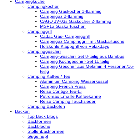
Campingküche
Campingkocher
Camping Gaskocher 1-flammig
Campingaz 2-flammig
CAGO JV-03s Gaskocher 2-flammig
MSF1a Gaskartuschen
Campinggrill
Cadac Gas- Campinggrill
Campingaz Campinggrill mit Gaskartusche
Holzkohle Klappgrill von Relaxdays
Campinggeschirr
Camping-Geschirr Set 8-teilig aus Bambus
Camping Kochgeschirr-Set 11 teilig
Camping Geschirr aus Melamin 4 Personen/16-
teilig
Camping Kaffee / Tee
Aluminium Camping Wasserkessel
Camping French Press
Reise Contigo Tee-Ei
Petromax Emaille Kaffeekanne
Reise Camping Tauchsieder
Camping Backöfen
Backen
Top Back Blogs
Backformen
Backbleche
Stollenbackformen
Gugelhupf