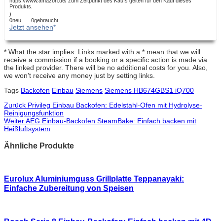
https://www.amazon.de/ zum Zeitpunkt des Kaufs gelten für den Kauf dieses
Produkts.
)
0neu
0gebraucht
Jetzt ansehen
* What the star implies: Links marked with a * mean that we will
receive a commission if a booking or a specific action is made via
the linked provider. There will be no additional costs for you. Also,
we won't receive any money just by setting links.
Tags
Backofen
Einbau
Siemens
Siemens HB674GBS1 iQ700
Zurück
Privileg Einbau Backofen: Edelstahl-Ofen mit Hydrolyse-
Reinigungsfunktion
Weiter
AEG Einbau-Backofen SteamBake: Einfach backen mit
Heißluftsystem
Ähnliche Produkte
Eurolux Aluminiumguss Grillplatte Teppanayaki:
Einfache Zubereitung von Speisen