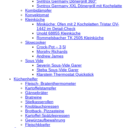
Syntrox Germany Dönergrill 360°
Syntrox Germany XXL Dönergrill mit Kochplatte
Kombidämpfer
Konvektomat
Kleinküche
Miniküche: Ofen mit 2 Kochplatten Tristar OV-
1442 im Detail-Check
Unold 68855 Kleinküche
Rommelsbacher TK 2505 Kleinküche
Slowcooker
Crock-Pot – 3,5l
Morphy Richards
Andrew James
Sous Vide
Severin Sous-Vide Garer
Steba Sous-Vide Garer
Klarstein Thermostat Quickstick
Küchenhelfer
Fleisch- Bratenthermometer
Kartoffelstampfer
Gänsebräter
Bratreine
Stielkasserollen
Knoblauchpressen
Brotback- Pizzasteine
Kartoffel-Spätzlepressen
Gewürzaufbewahrung
Fleischklopfer