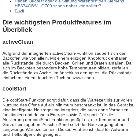
Haben Ökotest oder die Stiftung Warentest den Siemens
HB674GBS1 iQ700 schon näher kontrolliert?
Fazit
Die wichtigsten Produktfeatures im
Überblick
activeClean
Aufgrund der integrierten activeClean-Funktion säubert sich der
Backofen wie von allein. Mit einem einzigen Knopfdruck entfallen
alle Rückstände, die durch Backen, Grillen und Braten anfallen. Da
sich im Backofen besonders hohe Temperaturen bilden, zerfallen
die Rückstände zu Asche. Im Anschluss genügt es, die Rückstände
einfach mit einem feuchten Tuch auszuwischen.
coolStart
Die coolStart-Funktion sorgt dafür, dass die Wartezeit bis zur vollen
Nutzung des Ofens auf ein Minimum beschränkt ist. In das Gerät ist
eine intelligente Heizregelung integriert, die auch ohne Vorheizen
funktioniert und deshalb Energie sowie Zeit spart. Für die
Aktivierung der coolStart-Funktion genügt es, die Temperatur und
Garzeit einzugeben. Anschließend setzt der Backvorgang ohne
langwierige Wartezeiten ein. Dieses Feature ist ideal für Aufwärm-
und Tiefkühlgerichte geeignet.