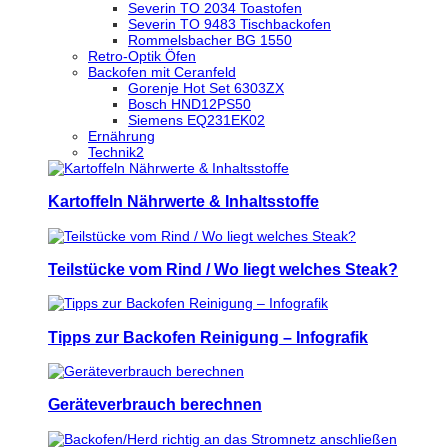
Severin TO 2034 Toastofen
Severin TO 9483 Tischbackofen
Rommelsbacher BG 1550
Retro-Optik Öfen
Backofen mit Ceranfeld
Gorenje Hot Set 6303ZX
Bosch HND12PS50
Siemens EQ231EK02
Ernährung
Technik2
Kartoffeln Nährwerte & Inhaltsstoffe
Teilstücke vom Rind / Wo liegt welches Steak?
Tipps zur Backofen Reinigung – Infografik
Geräteverbrauch berechnen