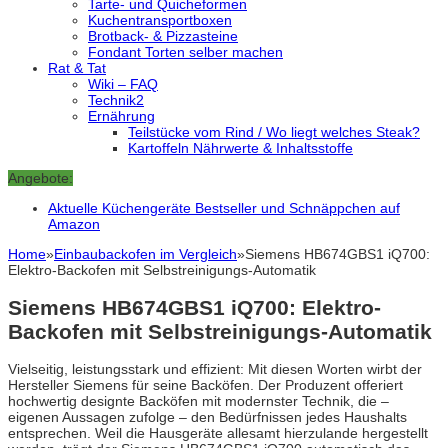
Tarte- und Quicheformen
Kuchentransportboxen
Brotback- & Pizzasteine
Fondant Torten selber machen
Rat & Tat
Wiki – FAQ
Technik2
Ernährung
Teilstücke vom Rind / Wo liegt welches Steak?
Kartoffeln Nährwerte & Inhaltsstoffe
Angebote:
Aktuelle Küchengeräte Bestseller und Schnäppchen auf
Amazon
Home
»
Einbaubackofen im Vergleich
»
Siemens HB674GBS1 iQ700:
Elektro-Backofen mit Selbstreinigungs-Automatik
Siemens HB674GBS1 iQ700: Elektro-
Backofen mit Selbstreinigungs-Automatik
Vielseitig, leistungsstark und effizient: Mit diesen Worten wirbt der
Hersteller Siemens für seine Backöfen. Der Produzent offeriert
hochwertig designte Backöfen mit modernster Technik, die –
eigenen Aussagen zufolge – den Bedürfnissen jedes Haushalts
entsprechen. Weil die Hausgeräte allesamt hierzulande hergestellt