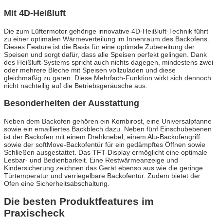
Mit 4D-Heißluft
Die zum Lüftermotor gehörige innovative 4D-Heißluft-Technik führt
zu einer optimalen Wärmeverteilung im Innenraum des Backofens.
Dieses Feature ist die Basis für eine optimale Zubereitung der
Speisen und sorgt dafür, dass alle Speisen perfekt gelingen. Dank
des Heißluft-Systems spricht auch nichts dagegen, mindestens zwei
oder mehrere Bleche mit Speisen vollzuladen und diese
gleichmäßig zu garen. Diese Mehrfach-Funktion wirkt sich dennoch
nicht nachteilig auf die Betriebsgeräusche aus.
Besonderheiten der Ausstattung
Neben dem Backofen gehören ein Kombirost, eine Universalpfanne
sowie ein emailliertes Backblech dazu. Neben fünf Einschubebenen
ist der Backofen mit einem Drehknebel, einem Alu-Backofengriff
sowie der softMove-Backofentür für ein gedämpftes Öffnen sowie
Schließen ausgestattet. Das TFT-Display ermöglicht eine optimale
Lesbar- und Bedienbarkeit. Eine Restwärmeanzeige und
Kindersicherung zeichnen das Gerät ebenso aus wie die geringe
Türtemperatur und verriegelbare Backofentür. Zudem bietet der
Ofen eine Sicherheitsabschaltung.
Die besten Produktfeatures im
Praxischeck