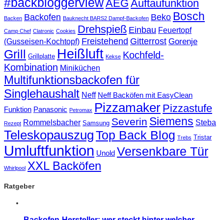
#backbloggerview
AEG
Auftaufunktion
Bosch
Backofen
Beko
Backen
Bauknecht BARS2 Dampf-Backofen
Drehspieß
Einbau
Feuertopf
Camp Chef
Clatronic
Cookies
Freistehend
Gitterrost
Gorenje
(Gusseisen-Kochtopf)
Heißluft
Grill
Kochfeld-
Grillplatte
Kekse
Kombination
Miniküchen
Multifunktionsbackofen für
Singlehaushalt
Neff
Neff Backöfen mit EasyClean
Pizzamaker
Pizzastufe
Funktion
Panasonic
Petromax
Siemens
Severin
Rommelsbacher
Steba
Samsung
Rezept
Teleskopauszug
Top Back Blog
Tristar
Trebs
Umluftfunktion
Versenkbare Tür
Unold
XXL Backöfen
Whirlpool
Ratgeber
Backofen-Hersteller: wer steckt hinter welcher