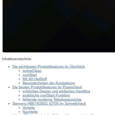
Inhaltsverzeichnis
Die wichtigsten Produktfeatures im Überblick
activeClean
coolStart
Mit 4D-Heißluft
Besonderheiten der Ausstattung
Die besten Produktfeatures im Praxischeck
schlichtes Design und einfaches Handling
praktische coolStart-Funktion
fehlende moderne Teleskopauszüge
Siemens HB674GBS1 iQ700 im Schnellcheck
Vorteile
Nachteile