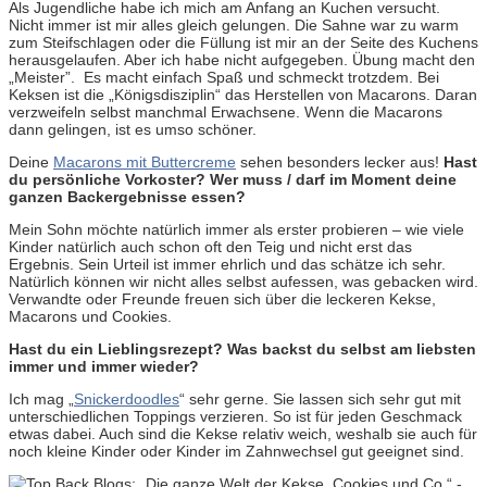
Als Jugendliche habe ich mich am Anfang an Kuchen versucht.
Nicht immer ist mir alles gleich gelungen. Die Sahne war zu warm
zum Steifschlagen oder die Füllung ist mir an der Seite des Kuchens
herausgelaufen. Aber ich habe nicht aufgegeben. Übung macht den
„Meister”. Es macht einfach Spaß und schmeckt trotzdem. Bei
Keksen ist die „Königsdisziplin“ das Herstellen von Macarons. Daran
verzweifeln selbst manchmal Erwachsene. Wenn die Macarons
dann gelingen, ist es umso schöner.
Deine
Macarons mit Buttercreme
sehen besonders lecker aus!
Hast
du persönliche Vorkoster? Wer muss / darf im Moment deine
ganzen Backergebnisse essen?
Mein Sohn möchte natürlich immer als erster probieren – wie viele
Kinder natürlich auch schon oft den Teig und nicht erst das
Ergebnis. Sein Urteil ist immer ehrlich und das schätze ich sehr.
Natürlich können wir nicht alles selbst aufessen, was gebacken wird.
Verwandte oder Freunde freuen sich über die leckeren Kekse,
Macarons und Cookies.
Hast du ein Lieblingsrezept? Was backst du selbst am liebsten
immer und immer wieder?
Ich mag „
Snickerdoodles
“ sehr gerne. Sie lassen sich sehr gut mit
unterschiedlichen Toppings verzieren. So ist für jeden Geschmack
etwas dabei. Auch sind die Kekse relativ weich, weshalb sie auch für
noch kleine Kinder oder Kinder im Zahnwechsel gut geeignet sind.