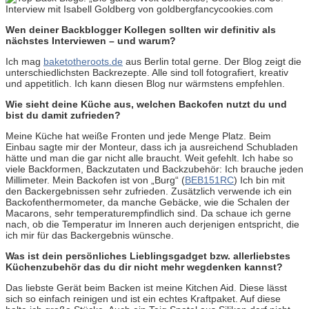
Wen deiner Backblogger Kollegen sollten wir definitiv als
nächstes Interviewen – und warum?
Ich mag
baketotheroots.de
aus Berlin total gerne. Der Blog zeigt die
unterschiedlichsten Backrezepte. Alle sind toll fotografiert, kreativ
und appetitlich. Ich kann diesen Blog nur wärmstens empfehlen.
Wie sieht deine Küche aus, welchen Backofen nutzt du und
bist du damit zufrieden?
Meine Küche hat weiße Fronten und jede Menge Platz. Beim
Einbau sagte mir der Monteur, dass ich ja ausreichend Schubladen
hätte und man die gar nicht alle braucht. Weit gefehlt. Ich habe so
viele Backformen, Backzutaten und Backzubehör: Ich brauche jeden
Millimeter. Mein Backofen ist von „Burg“ (
BEB151RC
) Ich bin mit
den Backergebnissen sehr zufrieden. Zusätzlich verwende ich ein
Backofenthermometer, da manche Gebäcke, wie die Schalen der
Macarons, sehr temperaturempfindlich sind. Da schaue ich gerne
nach, ob die Temperatur im Inneren auch derjenigen entspricht, die
ich mir für das Backergebnis wünsche.
Was ist dein persönliches Lieblingsgadget bzw. allerliebstes
Küchenzubehör das du dir nicht mehr wegdenken kannst?
Das liebste Gerät beim Backen ist meine Kitchen Aid. Diese lässt
sich so einfach reinigen und ist ein echtes Kraftpaket. Auf diese