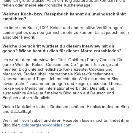
halte ich große Stücke. Auch ein Teig Spatel aus Silikon darf nicht
fehlen oder meine elektronische Küchenwaage.
Welches Koch- bzw. Rezeptbuch kannst du uneingeschränkt
empfehlen?
Ich liebe das Buch „1001 Kekse und andere süße Verführungen“.
Leider gibt es das neu gar nicht mehr zu kaufen. Es ist jedoch mein
absoluter Favorit.
Welche Überschrift würdest du diesem Interview mit dir
geben? Wieso hast du dich für dieses Motto entschieden?
Ich würde dem Interview den Titel „Goldberg Fancy Cookies: Die
ganze Welt der Kekse, Cookies und Co.“ geben. Ich zeige auf
meinem Blog unterschiedlichste Keksrezepte, Cookies und
Macarons, Stories über internationale Kekse-Künstlerinnen,
Unterhaltung und Tipps. Ich möchte die Welt mit meinem Blog
etwas „näher“ zusammen bringen und zeigen, dass das Thema
Kekse viele Menschen international verbindet. Deshalb sind
ausgewählte Artikel auf meinem Blog auch auf Deutsch und
Englisch auf veröffentlicht.
Vielen Dank liebe Isabell für diesen schönen Einblick in deinen Blog
und Backalltag!
Wer mehr von Isabell und ihren Rezepten lesen möchte, findet ihren
Blog hier:
goldbergfancycookies.com