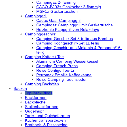
Campingaz 2-flammig
CAGO JV-03s Gaskocher 2-flammig
MSF1a Gaskartuschen
Campinggrill
Cadac Gas- Campinggrill
Campingaz Campinggrill mit Gaskartusche
Holzkohle Klappgrill von Relaxdays
Campinggeschirr
Camping-Geschirr Set 8-teilig aus Bambus
Camping Kochgeschirr-Set 11 teilig
Camping Geschirr aus Melamin 4 Personen/16-
teilig
Camping Kaffee / Tee
Aluminium Camping Wasserkessel
Camping French Press
Reise Contigo Tee-Ei
Petromax Emaille Kaffeekanne
Reise Camping Tauchsieder
Camping Backöfen
Backen
Top Back Blogs
Backformen
Backbleche
Stollenbackformen
Gugelhupf
Tarte- und Quicheformen
Kuchentransportboxen
Brotback- & Pizzasteine