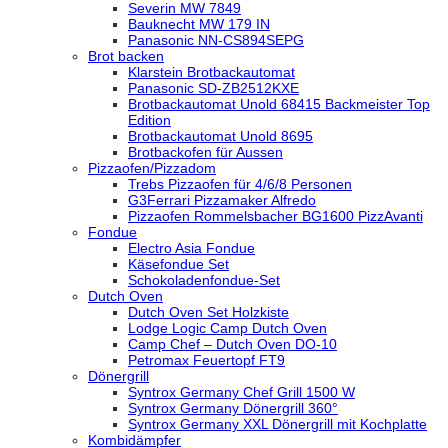
Severin MW 7849
Bauknecht MW 179 IN
Panasonic NN-CS894SEPG
Brot backen
Klarstein Brotbackautomat
Panasonic SD-ZB2512KXE
Brotbackautomat Unold 68415 Backmeister Top
Edition
Brotbackautomat Unold 8695
Brotbackofen für Aussen
Pizzaofen/Pizzadom
Trebs Pizzaofen für 4/6/8 Personen
G3Ferrari Pizzamaker Alfredo
Pizzaofen Rommelsbacher BG1600 PizzAvanti
Fondue
Electro Asia Fondue
Käsefondue Set
Schokoladenfondue-Set
Dutch Oven
Dutch Oven Set Holzkiste
Lodge Logic Camp Dutch Oven
Camp Chef – Dutch Oven DO-10
Petromax Feuertopf FT9
Dönergrill
Syntrox Germany Chef Grill 1500 W
Syntrox Germany Dönergrill 360°
Syntrox Germany XXL Dönergrill mit Kochplatte
Kombidämpfer