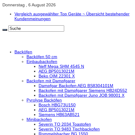
Donnerstag , 6 August 2026
Vergleich ausgewählter Top Geräte ~ Übersicht bestehender
Kundenmeinungen
Backöfen
Backöfen 50 cm
Einbaubackofen
Neff Mega SHM 4545 N
AEG BP5013021M
Beko OIM 22301 X
Backofen mit Dampfgarer
Dampfgar Backofen AEG BS8304101M
Backofen mit Dampfgarer Siemens HB24D552
Backofen mit Dampfgarer Juno JOB 98001 X
Pyrolyse Backöfen
Bosch HBG73U150
AEG BP5013021M
Siemens HB63AB521
Minibackofen
Severin TO 2034 Toastofen
Severin TO 9483 Tischbackofen
Rommelsbacher BG 1550