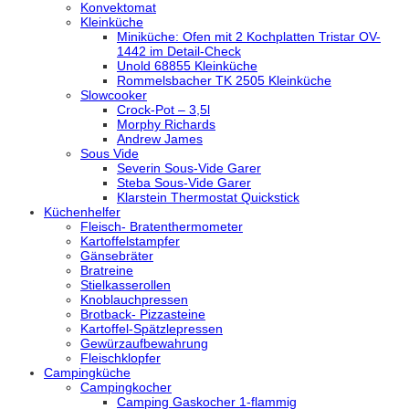
Konvektomat
Kleinküche
Miniküche: Ofen mit 2 Kochplatten Tristar OV-
1442 im Detail-Check
Unold 68855 Kleinküche
Rommelsbacher TK 2505 Kleinküche
Slowcooker
Crock-Pot – 3,5l
Morphy Richards
Andrew James
Sous Vide
Severin Sous-Vide Garer
Steba Sous-Vide Garer
Klarstein Thermostat Quickstick
Küchenhelfer
Fleisch- Bratenthermometer
Kartoffelstampfer
Gänsebräter
Bratreine
Stielkasserollen
Knoblauchpressen
Brotback- Pizzasteine
Kartoffel-Spätzlepressen
Gewürzaufbewahrung
Fleischklopfer
Campingküche
Campingkocher
Camping Gaskocher 1-flammig