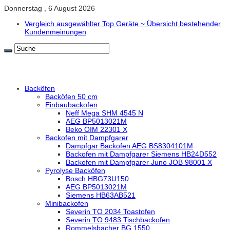
Donnerstag , 6 August 2026
Vergleich ausgewählter Top Geräte ~ Übersicht bestehender
Kundenmeinungen
Backöfen
Backöfen 50 cm
Einbaubackofen
Neff Mega SHM 4545 N
AEG BP5013021M
Beko OIM 22301 X
Backofen mit Dampfgarer
Dampfgar Backofen AEG BS8304101M
Backofen mit Dampfgarer Siemens HB24D552
Backofen mit Dampfgarer Juno JOB 98001 X
Pyrolyse Backöfen
Bosch HBG73U150
AEG BP5013021M
Siemens HB63AB521
Minibackofen
Severin TO 2034 Toastofen
Severin TO 9483 Tischbackofen
Rommelsbacher BG 1550