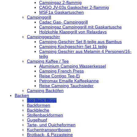
Campingaz 2-flammig
CAGO JV-03s Gaskocher 2-flammig
MSF1a Gaskartuschen
Campinggrill
Cadac Gas- Campinggrill
Campingaz Campinggrill mit Gaskartusche
Holzkohle Klappgrill von Relaxdays
Campinggeschirr
Camping-Geschirr Set 8-teilig aus Bambus
Camping Kochgeschirr-Set 11 teilig
Camping Geschirr aus Melamin 4 Personen/16-
teilig
Camping Kaffee / Tee
Aluminium Camping Wasserkessel
Camping French Press
Reise Contigo Tee-Ei
Petromax Emaille Kaffeekanne
Reise Camping Tauchsieder
Camping Backöfen
Backen
Top Back Blogs
Backformen
Backbleche
Stollenbackformen
Gugelhupf
Tarte- und Quicheformen
Kuchentransportboxen
Brotback- & Pizzasteine