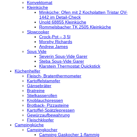
Konvektomat
Kleinküche
Miniküche: Ofen mit 2 Kochplatten Tristar OV-
1442 im Detail-Check
Unold 68855 Kleinküche
Rommelsbacher TK 2505 Kleinküche
Slowcooker
Crock-Pot – 3,5l
Morphy Richards
Andrew James
Sous Vide
Severin Sous-Vide Garer
Steba Sous-Vide Garer
Klarstein Thermostat Quickstick
Küchenhelfer
Fleisch- Bratenthermometer
Kartoffelstampfer
Gänsebräter
Bratreine
Stielkasserollen
Knoblauchpressen
Brotback- Pizzasteine
Kartoffel-Spätzlepressen
Gewürzaufbewahrung
Fleischklopfer
Campingküche
Campingkocher
Camping Gaskocher 1-flammig