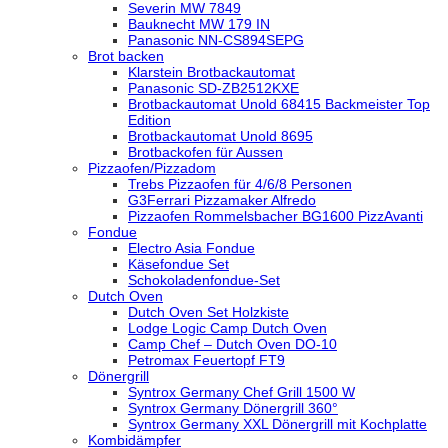
Severin MW 7849
Bauknecht MW 179 IN
Panasonic NN-CS894SEPG
Brot backen
Klarstein Brotbackautomat
Panasonic SD-ZB2512KXE
Brotbackautomat Unold 68415 Backmeister Top
Edition
Brotbackautomat Unold 8695
Brotbackofen für Aussen
Pizzaofen/Pizzadom
Trebs Pizzaofen für 4/6/8 Personen
G3Ferrari Pizzamaker Alfredo
Pizzaofen Rommelsbacher BG1600 PizzAvanti
Fondue
Electro Asia Fondue
Käsefondue Set
Schokoladenfondue-Set
Dutch Oven
Dutch Oven Set Holzkiste
Lodge Logic Camp Dutch Oven
Camp Chef – Dutch Oven DO-10
Petromax Feuertopf FT9
Dönergrill
Syntrox Germany Chef Grill 1500 W
Syntrox Germany Dönergrill 360°
Syntrox Germany XXL Dönergrill mit Kochplatte
Kombidämpfer