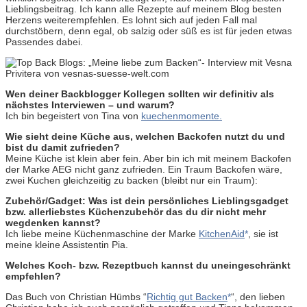
Lieblingsbeitrag. Ich kann alle Rezepte auf meinem Blog besten
Herzens weiterempfehlen. Es lohnt sich auf jeden Fall mal
durchstöbern, denn egal, ob salzig oder süß es ist für jeden etwas
Passendes dabei.
Wen deiner Backblogger Kollegen sollten wir definitiv als
nächstes Interviewen – und warum?
Ich bin begeistert von Tina von
kuechenmomente.
Wie sieht deine Küche aus, welchen Backofen nutzt du und
bist du damit zufrieden?
Meine Küche ist klein aber fein. Aber bin ich mit meinem Backofen
der Marke AEG nicht ganz zufrieden. Ein Traum Backofen wäre,
zwei Kuchen gleichzeitig zu backen (bleibt nur ein Traum):
Zubehör/Gadget: Was ist dein persönliches Lieblingsgadget
bzw. allerliebstes Küchenzubehör das du dir nicht mehr
wegdenken kannst?
Ich liebe meine Küchenmaschine der Marke
KitchenAid
, sie ist
meine kleine Assistentin Pia.
Welches Koch- bzw. Rezeptbuch kannst du uneingeschränkt
empfehlen
?
Das Buch von Christian Hümbs “
Richtig gut Backen
“, den lieben